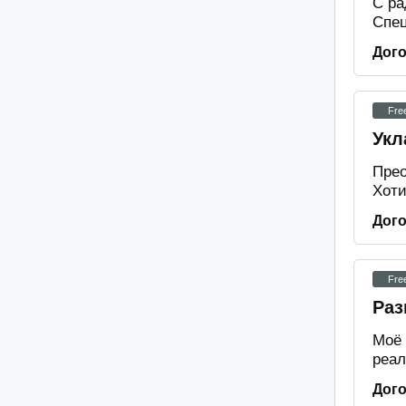
С ра
Спец
Дог
Fre
Укл
Прео
Хоти
Дог
Fre
Раз
Моё 
реал
Дог