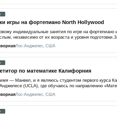
e
ки игры на фортепиано North Hollywood
овожу индивидуальные занятия по игре на фортепиано и
слым, независимо от их возраста и уровня подготовки.З
оворная
Лос-Анджелес, США
e
етитор по математике Калифорния
имя — Манвел, и я являюсь студентом первого курса К
Анджелесе (UCLA), где обучаюсь по направлению «Мате
оворная
Лос-Анджелес, США
e