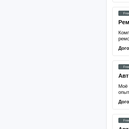
Fre
Рем
Комп
ремо
Дог
Fre
Авт
Моё 
опыт
Дог
Fre