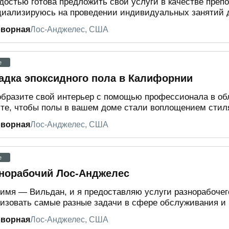
достью готова предложить свои услуги в качестве препо
иализируюсь на проведении индивидуальных занятий дл
оворная
Лос-Анджелес, США
e
адка эпоксидного пола в Калифорнии
бразите свой интерьер с помощью профессионала в обл
те, чтобы полы в вашем доме стали воплощением стиля
оворная
Лос-Анджелес, США
e
норабочий Лос-Анджелес
имя — Вильдан, и я предоставляю услуги разнорабочег
изовать самые разные задачи в сфере обслуживания и р
оворная
Лос-Анджелес, США