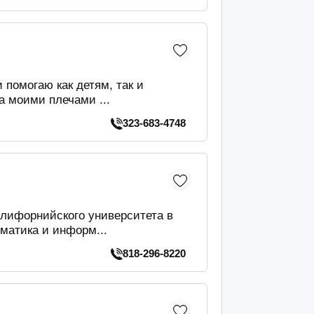
 помогаю как детям, так и
а моими плечами ...
323-683-4748
алифорнийского университета в
матика и информ...
818-296-8220