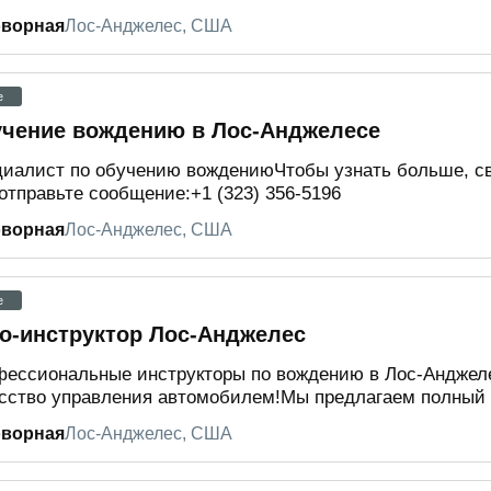
оворная
Лос-Анджелес, США
e
чение вождению в Лос-Анджелесе
иалист по обучению вождениюЧтобы узнать больше, св
отправьте сообщение:+1 (323) 356-5196
оворная
Лос-Анджелес, США
e
о-инструктор Лос-Анджелес
ессиональные инструкторы по вождению в Лос-Анджеле
сство управления автомобилем!Мы предлагаем полный ку
оворная
Лос-Анджелес, США