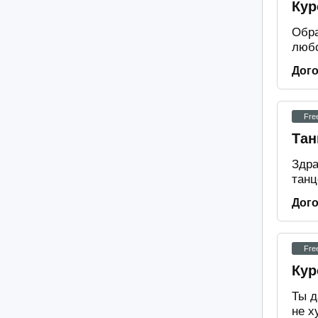
Кур
Обра
любо
Дог
Fre
Тан
Здра
танц
Дог
Fre
Кур
Ты д
не х