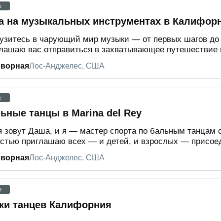
e
а на музыкальных инструментах в Калифор
узитесь в чарующий мир музыки — от первых шагов до
лашаю вас отправиться в захватывающее путешествие п
оворная
Лос-Анджелес, США
e
ьные танцы в Marina del Rey
 зовут Даша, и я — мастер спорта по бальным танцам 
стью приглашаю всех — и детей, и взрослых — присоед
оворная
Лос-Анджелес, США
e
ки танцев Калифорния