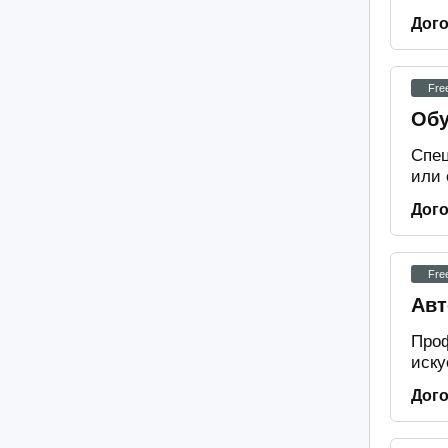
Дог
Fre
Обу
Спец
или 
Дог
Fre
Авт
Проф
иску
Дог