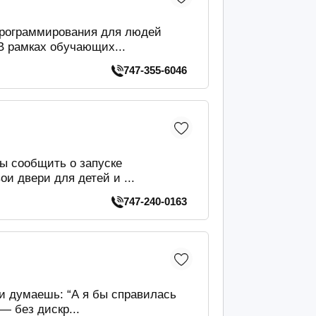
программирования для людей
В рамках обучающих...
747-355-6046
ы сообщить о запуске
ои двери для детей и ...
747-240-0163
и думаешь: “А я бы справилась
— без дискр...