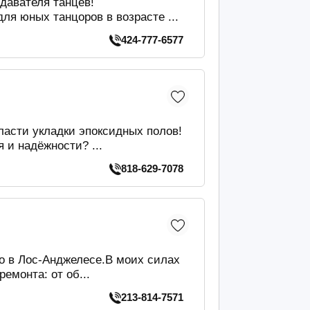
давателя танцев!
я юных танцоров в возрасте ...
424-777-6577
асти укладки эпоксидных полов!
 и надёжности? ...
818-629-7078
о в Лос-Анджелесе.В моих силах
емонта: от об...
213-814-7571