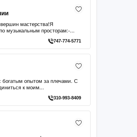
нии
 вершин мастерства!Я
о музыкальным просторам:-...
747-774-5771
с богатым опытом за плечами. С
иниться к моим...
310-993-8409