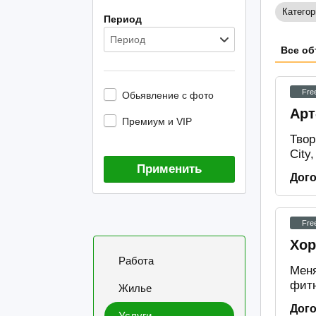
Категор
Период
Период
Все об
Fre
Обьявление с фото
Арт
Премиум и VIP
Твор
City
Применить
Дог
Fre
Хор
Работа
Меня
фитн
Жилье
Дог
Услуги