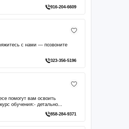
916-204-6609
яжитесь с нами — позвоните
323-356-5196
се помогут вам освоить
рс обучения:- детально...
858-284-9371