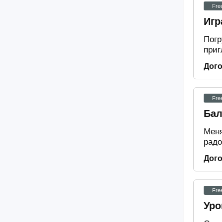
Fre
Игр
Погр
приг
Дог
Fre
Бал
Меня
радо
Дог
Fre
Уро