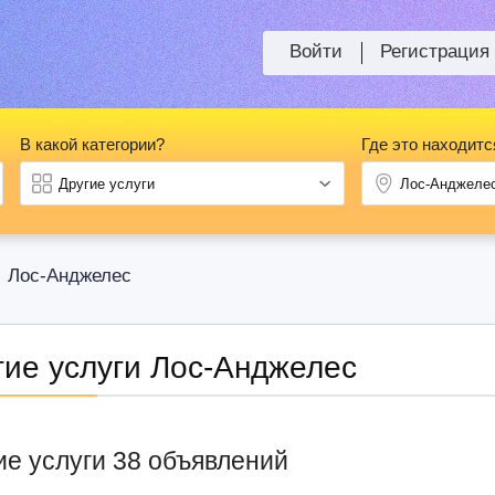
Войти
Регистрация
В какой категории?
Где это находитс
Лос-Анджелес
>
гие услуги Лос-Анджелес
ие услуги 38 объявлений