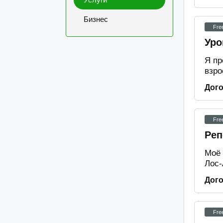
Бизнес
Fre
Уро
Я пр
взро
Дог
Fre
Реп
Моё 
Лос-
Дог
Fre