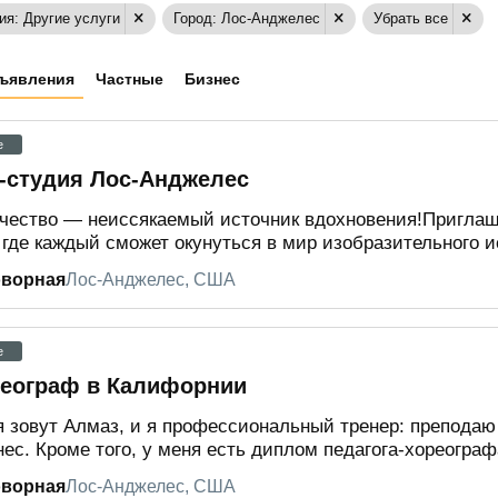
ия: Другие услуги
Город: Лос-Анджелес
Убрать все
ъявления
Частные
Бизнес
e
-студия Лос-Анджелес
чество — неиссякаемый источник вдохновения!Приглаша
, где каждый сможет окунуться в мир изобразительного ис
оворная
Лос-Анджелес, США
e
еограф в Калифорнии
 зовут Алмаз, и я профессиональный тренер: преподаю 
ес. Кроме того, у меня есть диплом педагога-хореографа,
оворная
Лос-Анджелес, США