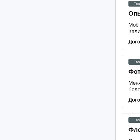
Fre
Опы
Моё 
Кали
Дог
Fre
Фот
Меня
боле
Дог
Fre
Фло