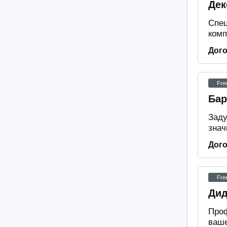
Дек
Спец
комп
Дог
Fre
Бар
Заду
знач
Дог
Fre
Дид
Проф
ваше