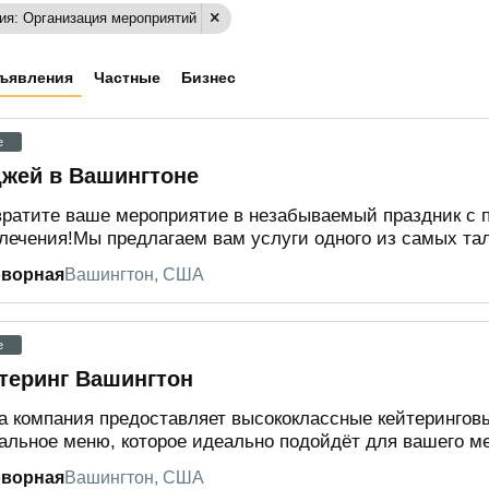
ия: Организация мероприятий
ъявления
Частные
Бизнес
e
жей в Вашингтоне
ратите ваше мероприятие в незабываемый праздник с 
лечения!Мы предлагаем вам услуги одного из самых тал
оворная
Вашингтон, США
e
теринг Вашингтон
 компания предоставляет высококлассные кейтеринговы
альное меню, которое идеально подойдёт для вашего ме
оворная
Вашингтон, США