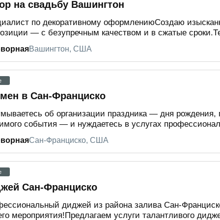
ор на свадьбу Вашингтон
иалист по декоративному оформлениюСоздаю изыскан
озиции — с безупречным качеством и в сжатые сроки.Тел
оворная
Вашингтон, США
e
мен в Сан-Франциско
мываетесь об организации праздника — дня рождения, 
имого события — и нуждаетесь в услугах профессиональ
оворная
Сан-Франциско, США
e
жей Сан-Франциско
ессиональный диджей из района залива Сан-Франциск
го мероприятия!Предлагаем услуги талантливого диджея