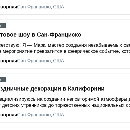
оворная
Сан-Франциско, США
e
товое шоу в Сан-Франциско
етствую! Я — Марк, мастер создания незабываемых св
 мероприятие превратится в феерическое событие, кото
оворная
Сан-Франциско, США
e
здничные декорации в Калифорнии
ециализируюсь на создании неповторимой атмосферы 
 детских утренников до торжественных национальных со
оворная
Сан-Франциско, США