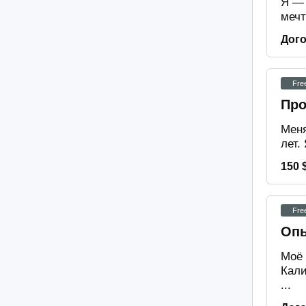
Я — 
мечт
Дог
Fre
Про
Меня
лет.
150 
Fre
Опы
Моё 
Кали
...