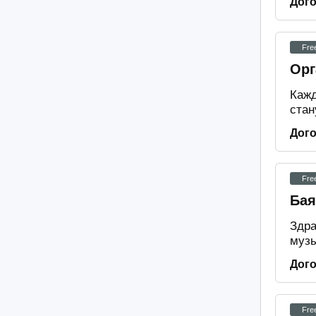
Дог
Fre
Орг
Кажд
стан
Дог
Fre
Бая
Здра
музы
Дог
Fre