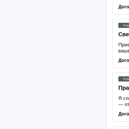
Дог
Fre
Све
Прив
ваше
Дог
Fre
Пра
Я сп
— от
Дог