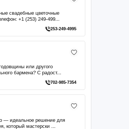
ные свадебные цветочные
ефон: +1 (253) 249-499...
253-249-4995
годовщины или другого
ного бармена? С радост...
702-985-7354
о — идеальное решение для
, который мастерски ...