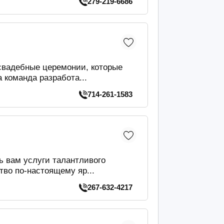
279-219-6686
свадебные церемонии, которые
 команда разработа...
714-261-1583
 вам услуги талантливого
во по-настоящему яр...
267-632-4217