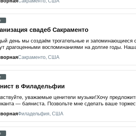
оворная
Сакраменто, США
e
анизация свадеб Сакраменто
ый день мы создаём трогательные и запоминающиеся 
ут драгоценными воспоминаниями на долгие годы. Наша
оворная
Сакраменто, США
e
нист в Филадельфии
вствуйте, уважаемые ценители музыки!Хочу предложить
канта — баяниста. Позвольте мне сделать ваше торжест
оворная
Филадельфия, США
e