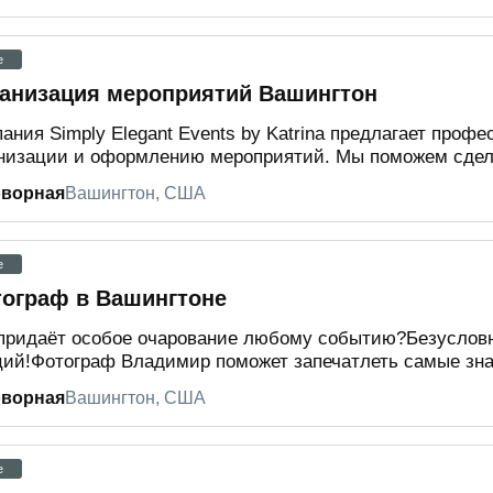
e
анизация мероприятий Вашингтон
ания Simply Elegant Events by Katrina предлагает проф
низации и оформлению мероприятий. Мы поможем сдела
оворная
Вашингтон, США
e
ограф в Вашингтоне
придаёт особое очарование любому событию?Безусловн
ий!Фотограф Владимир поможет запечатлеть самые зна
оворная
Вашингтон, США
e