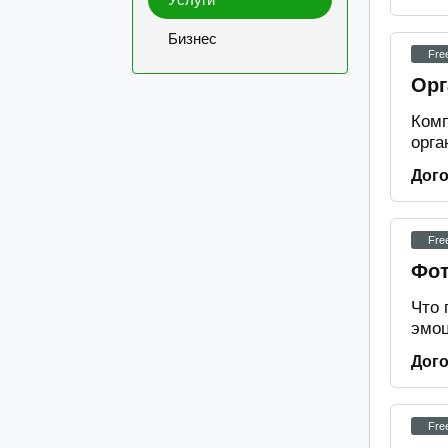
Бизнес
Fre
Орг
Комп
орга
Дог
Fre
Фот
Что 
эмоц
Дог
Fre