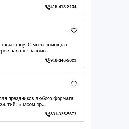
415-413-8134
етовых шоу. С моей помощью
рое надолго запомн...
916-346-9021
для праздников любого формата
бытий! В моём ар...
831-325-5673