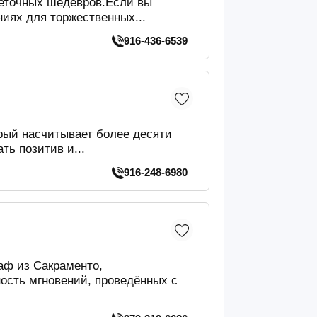
еточных шедевров.Если вы
иях для торжественных...
916-436-6539
рый насчитывает более десяти
ть позитив и...
916-248-6980
аф из Сакраменто,
ость мгновений, проведённых с