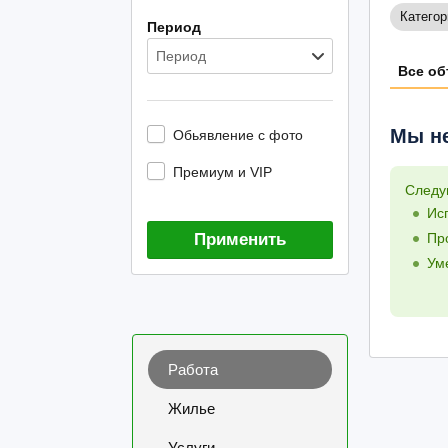
Категор
Период
Период
Все об
Мы не
Обьявление с фото
Премиум и VIP
Следу
Ис
Применить
Пр
Ум
Работа
Жилье
Услуги