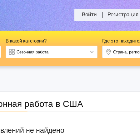
Войти
Регистрация
В какой категории?
Где это находитс
онная работа в США
влений не найдено