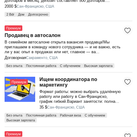
долларов в месяц, депозит составляет 500 долларов....
2000 $
Сан-Франциско, США
2 Bdr
Дом
Долгосрочно
Премиум
Продавец в автосалон
В семейном автосалоне открыта вакансия продавца!Мы
приглашаем в команду нового сотрудника — и не важно, есть
ли у вас опыт в продажах или нет, главное — ва...
Договорная
Сакраменто, США
Без опыта
Постоянная работа
С обучением
Высокая зарплата
Ищем координатора по
Премиум
маркетингу
Формат работы: можно выбрать удалённую
работу или работу в Сан-Франциско,
график гибкий.Вариант занятости: полная
или частичная.Вознаграждение: от 23 до
35 $
Сан-Франциско, США
35...
Без опыта
Постоянная работа
Рабочая виза
С обучением
Высокая зарплата
Премиум