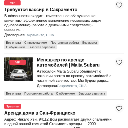
VIP
Требуется кассир в Сакраменто
В обязанности входит:- качественное обслуживание
клиентов;- эффективное выполнение нескольких задач
одновременно;- работа с денежными средствами;-
освоение...
Договорная
Сакраменто, США
Без опыта
С проживанием
Постоянная работа
Без языка
С обучением
Высокая зарплата
Менеджер по аренде
VIP
автомобилей | Maita Subaru
Автосалон Maita Subaru объявляет о
вакансии агента по прокату автомобилей с
частичной занятостью. Мы будем рады
видеть в наших рядах кандидата,
Договорная
Сакраменто, США
имеющего оп...
Без опыта
Постоянная работа
С обучением
Высокая зарплата
Премиум
Аренда дома в Сан-Франциско
Адрес: Чикаго Уэй, 94112.Дом располагает двумя спальнями
и одной ванной комнатой.Стоимость аренды — 2000