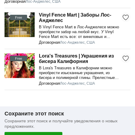
Договорная
Лос-Анджелес, США
Vinyl Fence Mart | Заборы Лос-
Free
Анджелес
В Vinyl Fence Mart в Лос-Анджелесе можно
приобрести забор на любой вкус. У Vinyl
Fence Mart есть все: от виниловых и
алюминиевых элементов до полноценных
Договорная
Лос-Анджелес, США
к...
Lora's Treasures | Украшения из
Free
бисера Калифорния
В Lora's Treasures в Калифорнии можно
приобрести изысканные украшения, из
бисера и полимерной глины. Прелестные
серьги, утончённые ожерелья и комплекты,
Договорная
Лос-Анджелес, США
ка...
Сохраните этот поиск
Сохраните этот поиск и получайте уведомления о новых
предложениях.