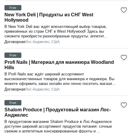
Free
New York Deli | Продукты из СНГ West
Hollywood
В New York Deli вас ждёт впечатляющий выбор товаров,
привезённых из стран СНГ в West Hollywood! Здесь вы
сможете приобрести разнообразные продукты: аппетит...
Договорная
Лос-Анджелес, США
Free
Profi Nails | Материал для маникюра Woodland
Hills
В Profi Nails вас ждёт широкий ассортимент
высококачественных товаров для маникюра и педикюра. Вы
можете оформить заказ онлайн или лично посетить магазин
в...
Договорная
Лос-Анджелес, США
Free
Shalom Produce | Продуктовый магазин Лос-
Анджелес
В продуктовом магазине Shalom Produce в Лос-Анджелесе
доступен широкий ассортимент продуктов питания: сочные
свежие и аппетитные консервированные фрукты и ...