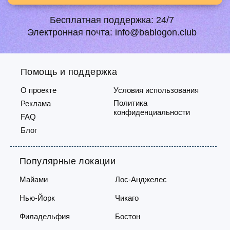
Бесплатная поддержка:
24/7
Электронная почта:
info@bablogon.club
Помощь и поддержка
О проекте
Условия использования
Политика
Реклама
конфиденциальности
FAQ
Блог
Популярные локации
Майами
Лос-Анджелес
Нью-Йорк
Чикаго
Филадельфия
Бостон