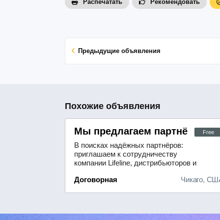
Распечатать
Рекомендовать
Предыдущие объявления
Похожие объявления
Мы предлагаем партнёрам в
Free
В поисках надёжных партнёров:
приглашаем к сотрудничеству
компании Lifeline, дистрибьюторов и
районных менеджеров.Лёгкость
Договорная
Чикаго, СШ
начала работы: благодаря нашему
удобному и быстрому процессу
регистрации вы сможете оперативно
включиться в
деятельность.Надёжная система