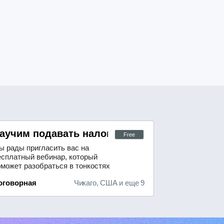
аучим подавать налоговые декларации в С
Free
ы рады пригласить вас на
есплатный вебинар, который
оможет разобраться в тонкостях
одготовки налоговой декларации в
оговорная
Чикаго, США и еще 9
оединённых Штатах Америки.