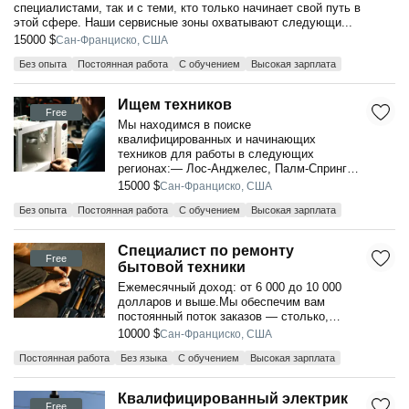
специалистами, так и с теми, кто только начинает свой путь в
этой сфере. Наши сервисные зоны охватывают следующи...
15000 $
Сан-Франциско, США
Без опыта
Постоянная работа
С обучением
Высокая зарплата
Ищем техников
Free
Мы находимся в поиске
квалифицированных и начинающих
техников для работы в следующих
регионах:— Лос-Анджелес, Палм-Спрингс,
Вентура, Риверсайд, Сан-Бернард...
15000 $
Сан-Франциско, США
Без опыта
Постоянная работа
С обучением
Высокая зарплата
Специалист по ремонту
Free
бытовой техники
Ежемесячный доход: от 6 000 до 10 000
долларов и выше.Мы обеспечим вам
постоянный поток заказов — столько,
сколько вы сможете обработать!Места
10000 $
Сан-Франциско, США
работы:- окр...
Постоянная работа
Без языка
С обучением
Высокая зарплата
Квалифицированный электрик
Free