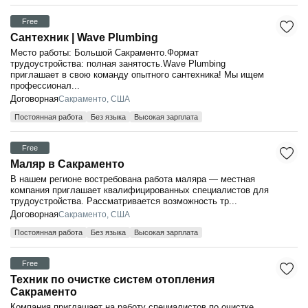
Free
Сантехник | Wave Plumbing
Место работы: Большой Сакраменто.Формат
трудоустройства: полная занятость.Wave Plumbing
приглашает в свою команду опытного сантехника! Мы ищем
профессионал...
Договорная
Сакраменто, США
Постоянная работа
Без языка
Высокая зарплата
Free
Маляр в Сакраменто
В нашем регионе востребована работа маляра — местная
компания приглашает квалифицированных специалистов для
трудоустройства. Рассматривается возможность тр...
Договорная
Сакраменто, США
Постоянная работа
Без языка
Высокая зарплата
Free
Техник по очистке систем отопления
Сакраменто
Компания приглашает на работу специалистов по очистке