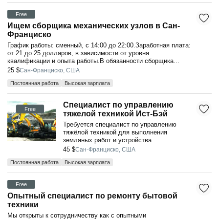
Free
Ищем сборщика механических узлов в Сан-
Франциско
График работы: сменный, с 14:00 до 22:00.Заработная плата:
от 21 до 25 долларов, в зависимости от уровня
квалификации и опыта работы.В обязанности сборщика...
25 $
Сан-Франциско, США
Постоянная работа
Высокая зарплата
Специалист по управлению
Free
тяжелой техникой Ист-Бэй
Требуется специалист по управлению
тяжёлой техникой для выполнения
земляных работ и устройства
фундаментов подпорных стен.Место
45 $
Сан-Франциско, США
работы: Ист-Бэй (радиус охв...
Постоянная работа
Высокая зарплата
Free
Опытный специалист по ремонту бытовой
техники
Мы открыты к сотрудничеству как с опытными