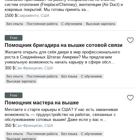
систем отопления (Fireplace/Chimney), вентиляции (Air Duct) и
ковровых покрытий. Мы готовы принять ка...
1500 $
Сакраменто, США
Без опыта
Постоянная работа
С обучением
Высокая зарплата
Free
Помощник бригадира на вышке сотовой связи
Желаете открыть для себя двери в мир профессионального
роста в Соединённых Штатах Америки? Мы предлагаем
уникальную возможность начать карьеру в сфере обсл...
300 $
Сан-Франциско, США
Без опыта
Постоянная работа
Без языка
С обучением
Высокая зарплата
Free
Помощник мастера на вышке
Мечтаете о старте карьеры в США? У нас есть заманчивая
возможность — трудоустройство на работах, связанных с
обслуживанием сотовых вышек! Даже если у вас н...
350 $
Сан-Франциско, США
Без опыта
Постоянная работа
Без языка
С обучением
Высокая зарплата