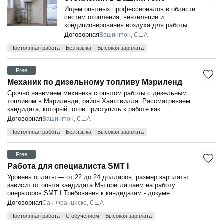
Ищем опытных профессионалов в области
систем отопления, вентиляции и
кондиционирования воздуха для работы в
перспективной компании в
Договорная
Вашингтон, США
Вашинггтоне.Каждый кан...
Постоянная работа
Без языка
Высокая зарплата
Free
Механик по дизельному топливу Мэриленд
Срочно нанимаем механика с опытом работы с дизельным
топливом в Мэриленде, район Хаятсвилля. Рассматриваем
кандидата, который готов приступить к работе как...
Договорная
Вашингтон, США
Постоянная работа
Без языка
Высокая зарплата
Free
Работа для специалиста SMT I
Уровень оплаты — от 22 до 24 долларов, размер зарплаты
зависит от опыта кандидата.Мы приглашаем на работу
операторов SMT I.Требования к кандидатам:- докуме...
Договорная
Сан-Франциско, США
Постоянная работа
С обучением
Высокая зарплата