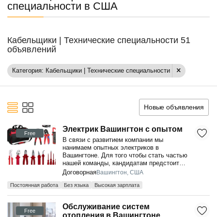
специальности в США
Кабельщики | Технические специальности 51
объявлений
Категория: Кабельщики | Технические специальности
Новые объявления
Электрик Вашингтон с опытом
Free
В связи с развитием компании мы
нанимаем опытных электриков в
Вашингтоне. Для того чтобы стать частью
нашей команды, кандидатам предстоит
пройти процедуру ...
Договорная
Вашингтон, США
Постоянная работа
Без языка
Высокая зарплата
Обслуживание систем
Free
отопления в Вашингтоне