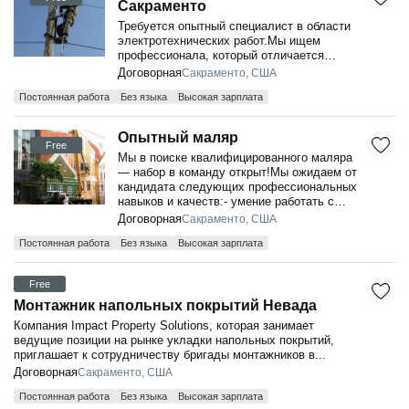
Сакраменто
Требуется опытный специалист в области
электротехнических работ.Мы ищем
профессионала, который отличается
высоким уровнем квалификации и
Договорная
Сакраменто, США
способен уделять д...
Постоянная работа
Без языка
Высокая зарплата
Опытный маляр
Free
Мы в поиске квалифицированного маляра
— набор в команду открыт!Мы ожидаем от
кандидата следующих профессиональных
навыков и качеств:- умение работать с
про...
Договорная
Сакраменто, США
Постоянная работа
Без языка
Высокая зарплата
Free
Монтажник напольных покрытий Невада
Компания Impact Property Solutions, которая занимает
ведущие позиции на рынке укладки напольных покрытий,
приглашает к сотрудничеству бригады монтажников в...
Договорная
Сакраменто, США
Постоянная работа
Без языка
Высокая зарплата