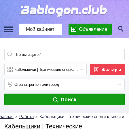
Мой кабинет
Объявление
Фильтры
Поиск
лавная
Работа
Кабельщики | Технические специальности
>
>
Кабельщики | Технические