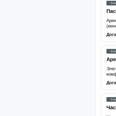
Fre
Пас
Арен
(мин
Дог
Fre
Аре
Элег
комф
Дог
Fre
Час