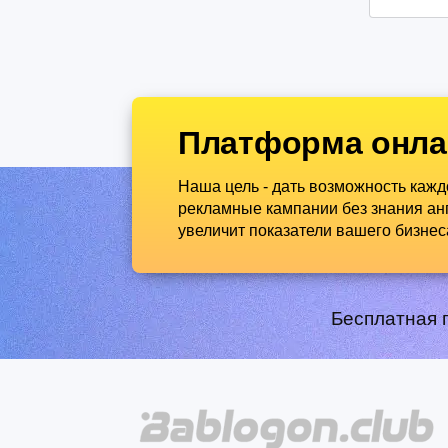
Платформа онла
Наша цель - дать возможность каж
рекламные кампании без знания анг
увеличит показатели вашего бизнес
Бесплатная 