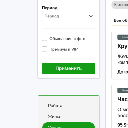
Категор
Период
Период
Все об
Fre
Обьявление с фото
Кру
Премиум и VIP
Жела
комп
Применить
Дог
Fre
Час
Работа
О мо
боле
Жилье
95 $
Услуги