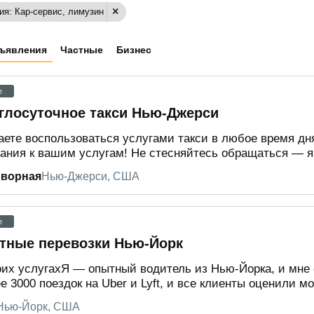
ия: Кар-сервис, лимузин
ъявления
Частные
Бизнес
e
глосуточное такси Нью-Джерси
ете воспользоваться услугами такси в любое время дн
ания к вашим услугам! Не стесняйтесь обращаться — я 
оворная
Нью-Джерси, США
e
тные перевозки Нью-Йорк
их услугахЯ — опытный водитель из Нью-Йорка, и мне 
е 3000 поездок на Uber и Lyft, и все клиенты оценили мо
Нью-Йорк, США