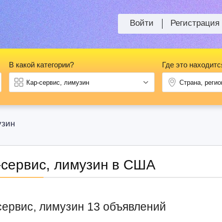
Войти
Регистрация
В какой категории?
Где это находитс
узин
-сервис, лимузин в США
сервис, лимузин 13 объявлений