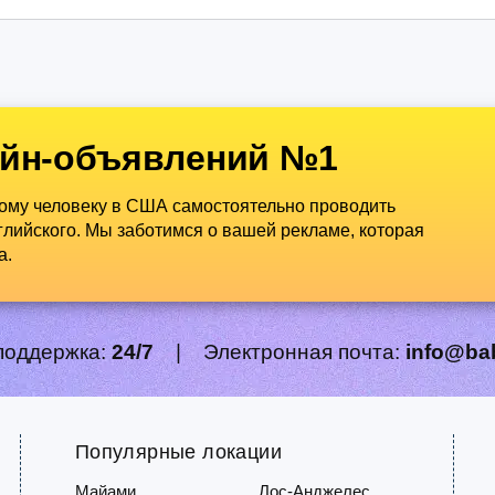
йн-объявлений №1
дому человеку в США самостоятельно проводить
лийского. Мы заботимся о вашей рекламе, которая
а.
поддержка:
24/7
|
Электронная почта:
info@ba
Популярные локации
Майами
Лос-Анджелес