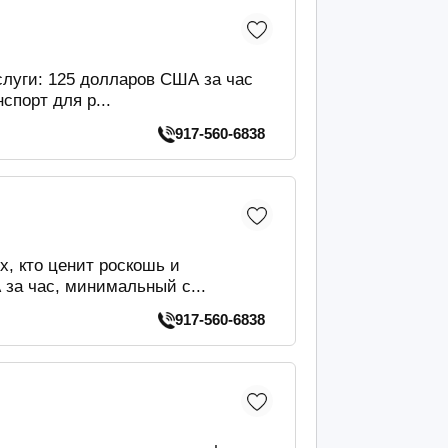
слуги: 125 долларов США за час
порт для р...
917-560-6838
х, кто ценит роскошь и
за час, минимальный с...
917-560-6838