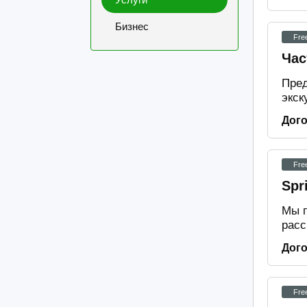
Бизнес
Fre
Час
Пред
экск
Дог
Fre
Spr
Мы п
расс
Дог
Fre