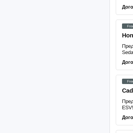
Дог
Fre
Hon
Пред
Seda
Дог
Fre
Cad
Пред
ESV!
Дог