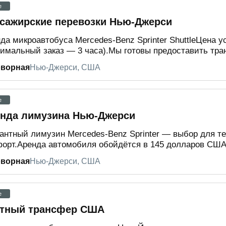
e
сажирские перевозки Нью-Джерси
да микроавтобуса Mercedes-Benz Sprinter ShuttleЦена у
имальный заказ — 3 часа).Мы готовы предоставить транс
оворная
Нью-Джерси, США
e
нда лимузина Нью-Джерси
антный лимузин Mercedes-Benz Sprinter — выбор для те
орт.Аренда автомобиля обойдётся в 145 долларов США 
оворная
Нью-Джерси, США
e
тный трансфер США