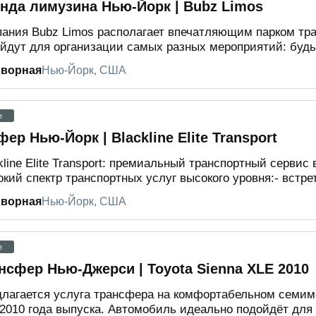
нда лимузина Нью-Йорк | Bubz Limos
ания Bubz Limos располагает впечатляющим парком тра
йдут для организации самых разных мероприятий: будь 
оворная
Нью-Йорк, США
e
ер Нью-Йорк | Blackline Elite Transport
kline Elite Transport: премиальный транспортный серви
кий спектр транспортных услуг высокого уровня:- встрет
оворная
Нью-Йорк, США
e
нсфер Нью-Джерси | Toyota Sienna XLE 2010
лагается услуга трансфера на комфортабельном семиме
2010 года выпуска. Автомобиль идеально подойдёт для 