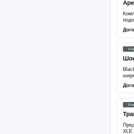
Аре
Комп
подо
Дог
Fre
Шоф
Blac
широ
Дог
Fre
Тра
Пред
XLE 