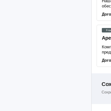
Наша
обес
Дог
Fre
Аре
Комп
пред
Дог
Сох
Сохра