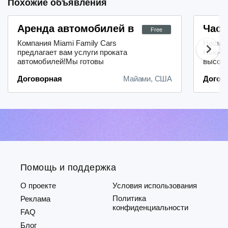
Похожие объявления
Аренда автомобилей в Майами
Част
Free
Компания Miami Family Cars
Наша к
предлагает вам услуги проката
Нью-Йо
автомобилей!Мы готовы
высоко
предоставить не только аренду
обеспе
Договорная
Майами, США
Догов
транспортного средства, но и ряд
Мы гот
дополнительных сервисов:-
как не
увлекательные экскурсии;-
крупны
организацию встреч;- трансфер в
Вестче
аэропорт.В нашем автопарке вы
Джерси
найдёте машины на любой вкус и
Пенсил
под любые задачи! Мы предлагаем
ключе
в...
почасов
Помощь и поддержка
О проекте
Условия использования
Политика
Реклама
конфиденциальности
FAQ
Блог