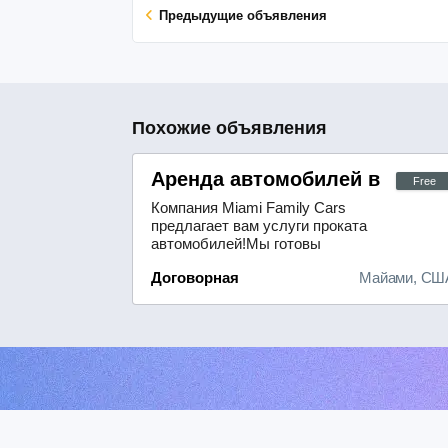
Предыдущие объявления
Похожие объявления
Аренда автомобилей в Майа
Free
Компания Miami Family Cars
предлагает вам услуги проката
автомобилей!Мы готовы
предоставить не только аренду
Договорная
Майами, СШ
транспортного средства, но и ряд
дополнительных сервисов:-
увлекательные экскурсии;-
организацию встреч;- трансфер в
аэропорт.В нашем автопарке вы
найдёте машины на любой вкус и
под любые задачи! Мы предлагаем
в...