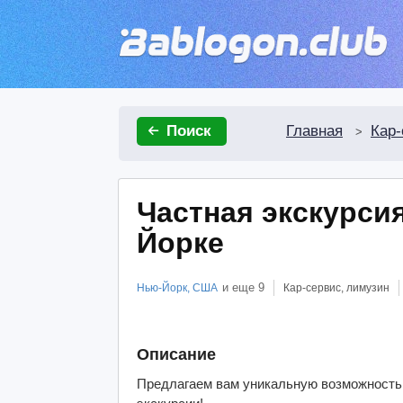
Главная
Кар-
Поиск
>
Частная экскурси
Йорке
и еще
9
Нью-Йорк, США
Кар-сервис, лимузин
Описание
Предлагаем вам уникальную возможность