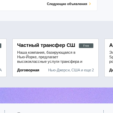
Cледующие объявления
ми
Частный трансфер США
А
Free
Наша компания, базирующаяся в
Э
Нью-Йорке, предлагает
Sp
высококлассные услуги трансфера и
р
обеспечения личной безопасности.
а
А
Договорная
Нью-Джерси, США и еще 2
Д
Мы готовы организовать перевозку
д
как небольших компаний, так и
с
крупных групп по Нью-Йорку,
н
Вестчестеру, Лонг-Айленду, Нью-
мо
Джерси, Коннектикуту и
53
Пенсильвании.Среди наших
w
ключевых направлений —
почасово...