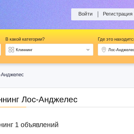
Войти
Регистрация
В какой категории?
Где это находитс
-Анджелес
ннинг Лос-Анджелес
нинг 1 объявлений