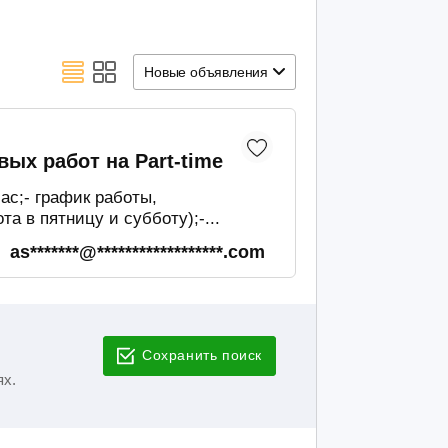
Новые объявления
ых работ на Part-time
ас;- график работы,
 в пятницу и субботу);-...
as*******@******************.com
Сохранить поиск
ях.