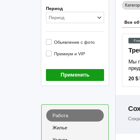
Категор
Период
Период
Все об
Fre
Обьявление с фото
Тре
Премиум и VIP
Мы п
пред
Применить
20 $
Сох
Работа
Сохра
Жилье
Услуги