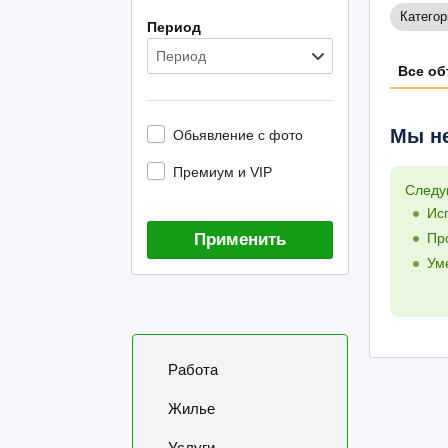
Категор
Период
Период
Все об
Мы не
Обьявление с фото
Премиум и VIP
Следу
Ис
Применить
Пр
Ум
Работа
Жилье
Услуги