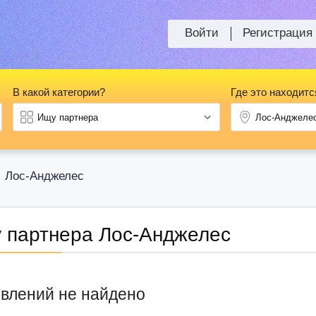
Войти
Регистрация
В какой категории?
Где это находитс
Лос-Анджелес
>
 партнера Лос-Анджелес
влений не найдено