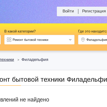
Войти
Регистрация
В какой категории?
Где это находитс
техники
Филадельфия
>
онт бытовой техники Филадельф
влений не найдено