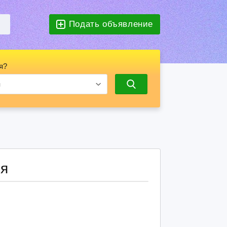
Подать объявление
я?
ия