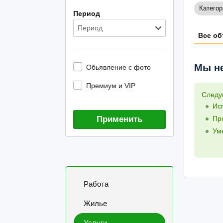
Категор
Период
Период
Все об
Мы не
Обьявление с фото
Премиум и VIP
Следу
Ис
Применить
Пр
Ум
Работа
Жилье
Услуги