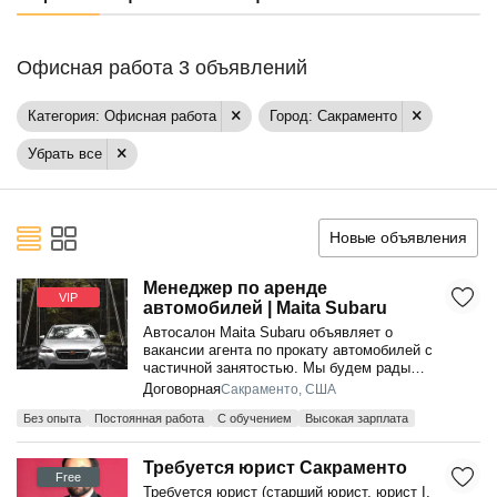
Офисная работа 3 объявлений
Категория: Офисная работа
Город: Сакраменто
Убрать все
Новые объявления
Менеджер по аренде
VIP
автомобилей | Maita Subaru
Автосалон Maita Subaru объявляет о
вакансии агента по прокату автомобилей с
частичной занятостью. Мы будем рады
видеть в наших рядах кандидата,
Договорная
Сакраменто, США
имеющего оп...
Без опыта
Постоянная работа
С обучением
Высокая зарплата
Требуется юрист Сакраменто
Free
Требуется юрист (старший юрист, юрист I,