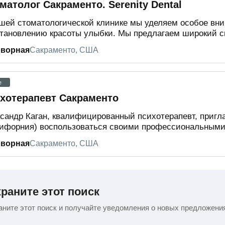
матолог Сакраменто. Serenity Dental
шей стоматологической клинике мы уделяем особое вн
тановлению красоты улыбки. Мы предлагаем широкий сп
оворная
Сакраменто, США
e
хотерапевт Сакраменто
сандр Каган, квалифицированный психотерапевт, пригл
ифорния) воспользоваться своими профессиональными у
оворная
Сакраменто, США
раните этот поиск
ните этот поиск и получайте уведомления о новых предложени