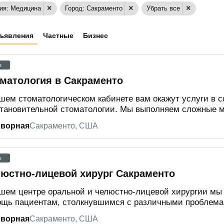
ия: Медицина
Город: Сакраменто
Убрать все
ъявления
Частные
Бизнес
e
матология в Сакраменто
шем стоматологическом кабинете вам окажут услуги в 
тановительной стоматологии. Мы выполняем сложные ма
оворная
Сакраменто, США
e
юстно-лицевой хирург Сакраменто
шем центре оральной и челюстно-лицевой хирургии м
щь пациентам, столкнувшимся с различными проблемам
оворная
Сакраменто, США