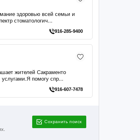
имание здоровью всей семьи и
ектр стоматологич...
916-285-9400
ашает жителей Сакраменто
слугами.Я помогу спр...
916-607-7478
Сохранить поиск
ях.