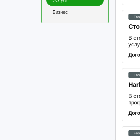
Бизнес
Fre
Сто
В ст
услу
Дог
Fre
Har
В ст
проф
Дог
Fre