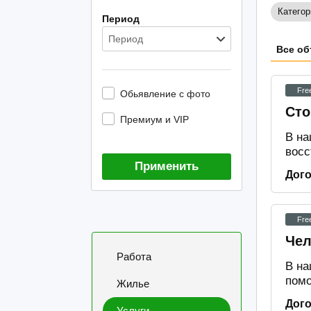
Категор
Период
Период
Все об
Fre
Обьявление с фото
Сто
Премиум и VIP
В на
восс
Применить
Дог
Fre
Чел
Работа
В на
помо
Жилье
Дог
Услуги