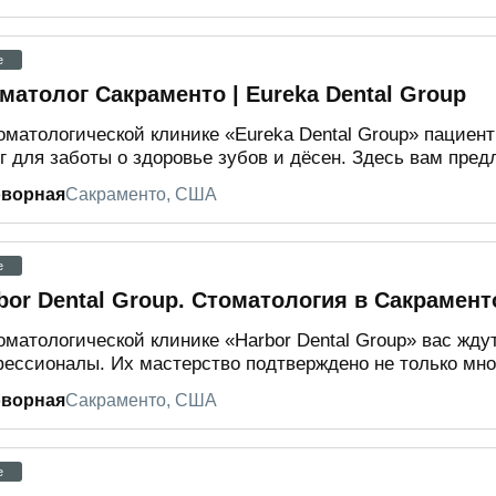
e
матолог Сакраменто | Eureka Dental Group
оматологической клинике «Eureka Dental Group» пациен
г для заботы о здоровье зубов и дёсен. Здесь вам предл
оворная
Сакраменто, США
e
bor Dental Group. Стоматология в Сакрамент
оматологической клинике «Harbor Dental Group» вас ж
ессионалы. Их мастерство подтверждено не только мно
оворная
Сакраменто, США
e