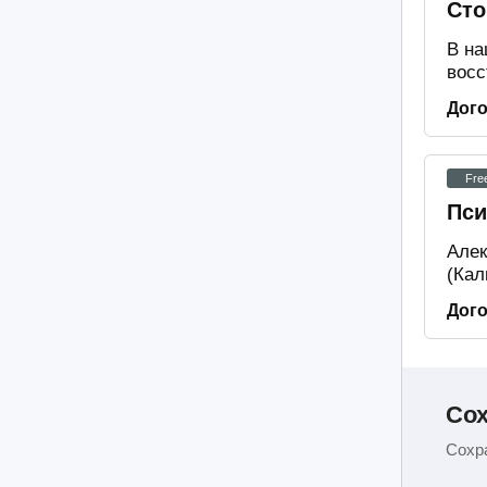
Сто
В на
восс
Дог
Fre
Пси
Алек
(Кал
Дог
Сох
Сохра