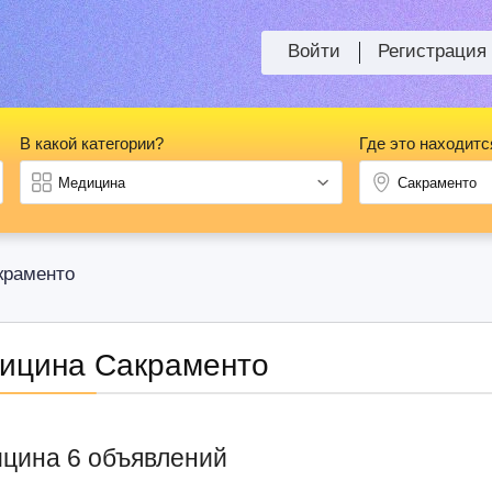
Войти
Регистрация
В какой категории?
Где это находитс
краменто
ицина Сакраменто
цина 6 объявлений