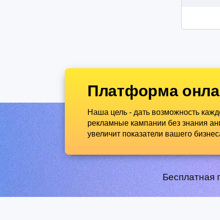
Платформа онла
Наша цель - дать возможность каж
рекламные кампании без знания анг
увеличит показатели вашего бизнес
Бесплатная 