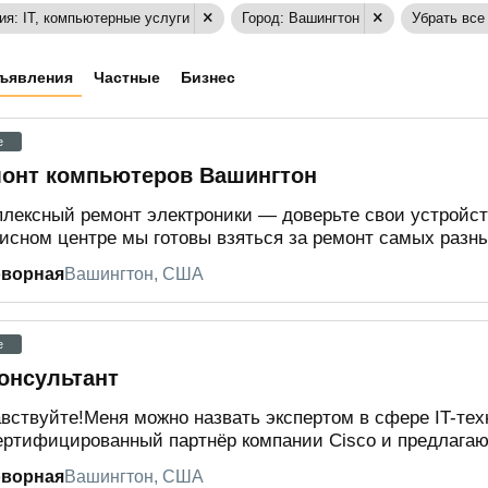
ия: IT, компьютерные услуги
Город: Вашингтон
Убрать все
ъявления
Частные
Бизнес
e
онт компьютеров Вашингтон
лексный ремонт электроники — доверьте свои устройс
исном центре мы готовы взяться за ремонт самых разны
оворная
Вашингтон, США
e
консультант
вствуйте!Меня можно назвать экспертом в сфере IT-тех
ртифицированный партнёр компании Cisco и предлагаю 
оворная
Вашингтон, США