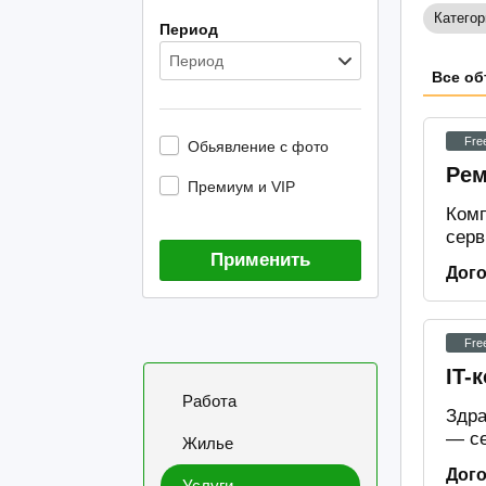
Категор
Период
Период
Все об
Fre
Обьявление с фото
Рем
Премиум и VIP
Комп
серв
Применить
Дог
Fre
IT-
Работа
Здра
— се
Жилье
Дог
Услуги