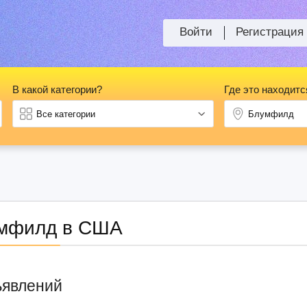
Войти
Регистрация
В какой категории?
Где это находитс
мфилд в США
ъявлений