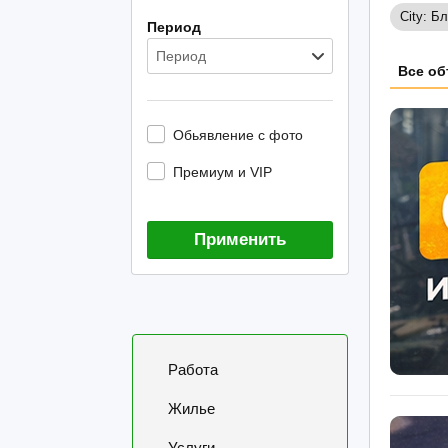
City: 
Период
Период
Все об
Обьявление с фото
Премиум и VIP
Применить
Работа
Жилье
Услуги