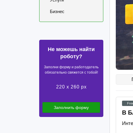
Бизнес
Не можешь найти
роботу?
Заполни форму и работодатель
обязательно свяжется с тобой!
220 x 260 px
Fre
Заполнить форму
В Б
Инте