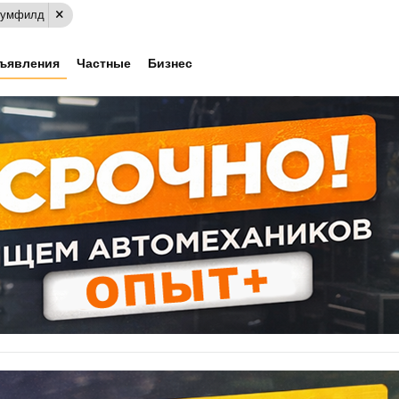
Блумфилд
ъявления
Частные
Бизнес