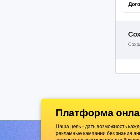
Дог
Сох
Сохра
Платформа онла
Наша цель - дать возможность каж
рекламные кампании без знания анг