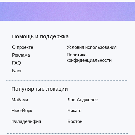
расположение в самом сердце
товаро
Майами.Желаете ознакомиться с
состав
офисом? Запланируйте визит —
— это 
отправьте сообщение на номер 3...
простра
Помощь и поддержка
О проекте
Условия использования
Политика
Реклама
конфиденциальности
FAQ
Блог
Популярные локации
Майами
Лос-Анджелес
Нью-Йорк
Чикаго
Филадельфия
Бостон