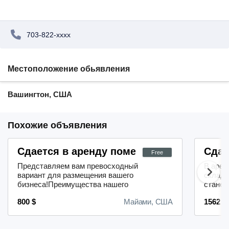
703-822-xxxx
Местоположение обьявления
Вашингтон, США
Похожие объявления
Сдается в аренду помещение под офис
Сдае
Free
Представляем вам превосходный
В арен
вариант для размещения вашего
складс
бизнеса!Преимущества нашего
станет
предложения:- просторная
подряд
800 $
Майами, США
1562 $
планировка офисных помещений;-
компан
высокоскоростной и стабильный
магази
доступ в интернет;- выгодное
надёжн