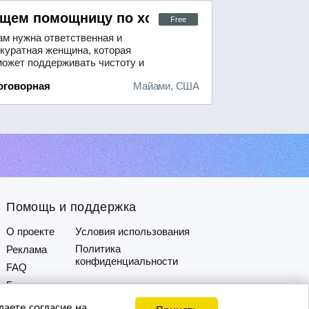
ime
живания в семье
щем помощницу по хозяйству для небольшой
Free
ам нужна ответственная и
ккуратная женщина, которая
может поддерживать чистоту и
орядок в доме.В обязанности будет
оговорная
Майами, США
ходить:- проведение влажной
орки;- стирка и глажка белья;-
од за вещами, в том числе за
еми, которые требуют особого
нимания и бережного отношения.
удет большим преимуществом,
ли кандидат уме...
Помощь и поддержка
О проекте
Условия использования
Политика
Реклама
конфиденциальности
FAQ
Блог
аете согласие на
Принять