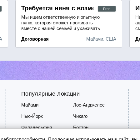
а за пожилым человеком на Full-time/Part-t
Требуется няня с возможностью про
И
Free
Мы ищем ответственную и опытную
Н
няню, которая сможет проживать
а
вместе с нашей семьёй и ухаживать
с
за новорождённым малышом.
п
А
Договорная
Майами, США
Д
Желательно, чтобы у кандидата
в
был опыт работы с грудными
уб
детьми. В обязанности няни будет
ух
входить:- полноценный уход за
т
ребёнком;- поддержание порядка в
в
доме;- эпизодическая помощь в
Б
приготовлении ...
ес
Популярные локации
Майами
Лос-Анджелес
Нью-Йорк
Чикаго
Филадельфия
Бостон
 работоспособности. Продолжая использовать наш сайт, вы д