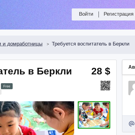
Войти
Регистрация
и и домработницы
Требуется воспитатель в Беркли
>
Ав
атель в Беркли
28 $
Free