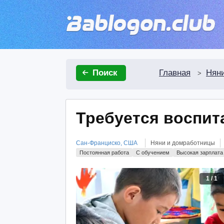
Главная
Нян
Поиск
>
Требуется воспит
Сан-Франциско, США
Няни и домработницы
Постоянная работа
С обучением
Высокая зарплата
1
/
1