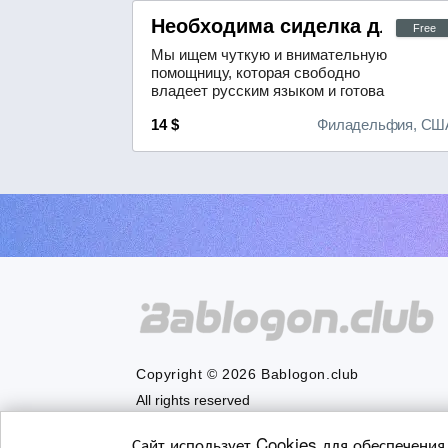
Необходима сиделка для уход
Free
Мы ищем чуткую и внимательную
помощницу, которая свободно
владеет русским языком и готова
оказать качественный уход.Что
14 $
Филадельфия, СШ
предстоит делать:- оказывать
помощь в выполнении повседневных
задач;- следить за тем, чтобы
лекарства принимались в
соответствии с назначениями
врача;- сопровождать на
прогулках.Мы ожидаем от
кандидат...
Copyright © 2026 Bablogon.club
All rights reserved
Сайт использует Cookies для обеспечения