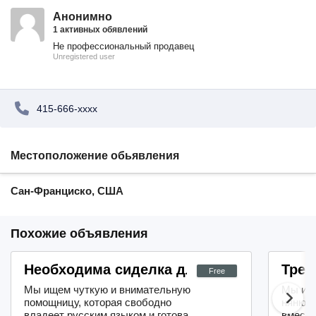
Анонимно
1 активных обявлений
Не профессиональный продавец
Unregistered user
415-666-xxxx
Местоположение обьявления
Сан-Франциско, США
Похожие объявления
Необходима сиделка для ухода за пожилы
Треб
Free
Мы ищем чуткую и внимательную
Мы ище
помощницу, которая свободно
няню, 
владеет русским языком и готова
вместе