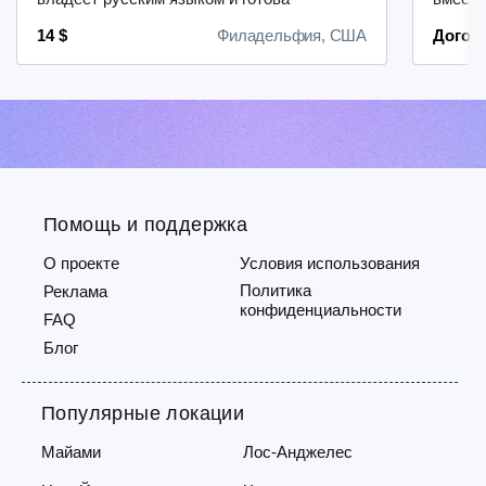
оказать качественный уход.Что
за но
14 $
Филадельфия, США
Догов
предстоит делать:- оказывать
Желате
помощь в выполнении повседневных
был оп
задач;- следить за тем, чтобы
детьми
лекарства принимались в
входит
соответствии с назначениями
ребёнк
врача;- сопровождать на
доме;-
прогулках.Мы ожидаем от
пригото
кандидат...
Помощь и поддержка
О проекте
Условия использования
Политика
Реклама
конфиденциальности
FAQ
Блог
Популярные локации
Майами
Лос-Анджелес