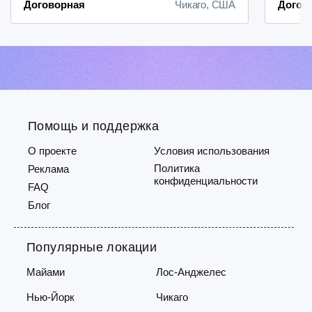
Договорная
Чикаго, США
Догов
начала работы: благодаря нашему
стажем
удобному и быстрому процессу
сдать 
регистрации вы сможете оперативно
Свяжи
включиться в
(RN, M
деятельность.Надёжная система
4645 и
выплат: мы гарантируем
borisr
своевременные и прозрачные
платежи —...
Помощь и поддержка
О проекте
Условия использования
Политика
Реклама
конфиденциальности
FAQ
Блог
Популярные локации
Майами
Лос-Анджелес
Нью-Йорк
Чикаго