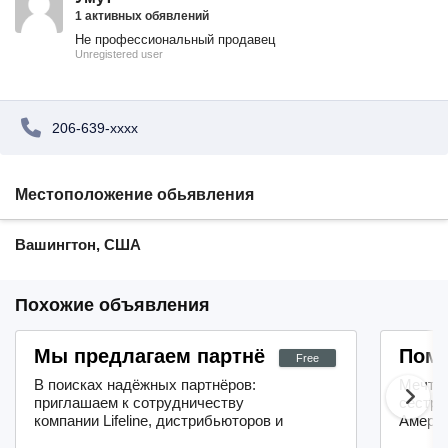
1 активных обявлений
Не профессиональный продавец
Unregistered user
206-639-xxxx
Местоположение обьявления
Вашингтон, США
Похожие объявления
Мы предлагаем партнёрам возможности 
Помо
Free
В поисках надёжных партнёров:
Мечтае
приглашаем к сотрудничеству
сестры
компании Lifeline, дистрибьюторов и
Амери
районных менеджеров.Лёгкость
препод