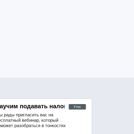
аучим подавать налоговые декларации в С
Free
ы рады пригласить вас на
есплатный вебинар, который
оможет разобраться в тонкостях
одготовки налоговой декларации в