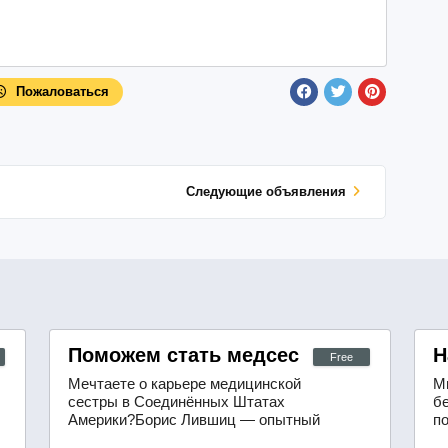
Пожаловаться
Cледующие объявления
озможности в сфере телекоммуникаций
Поможем стать медсестрой в США
Н
Free
Мечтаете о карьере медицинской
М
сестры в Соединённых Штатах
б
Америки?Борис Лившиц — опытный
п
преподаватель с двадцатилетним
п