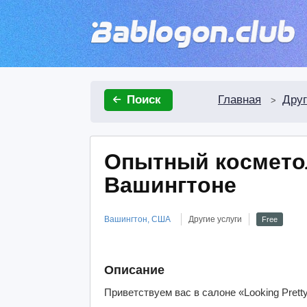
Главная
Друг
Поиск
>
Опытный космето
Вашингтоне
Вашингтон, США
Другие услуги
Free
Описание
Приветствуем вас в салоне «Looking Pretty