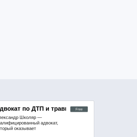
анным с ДТП, травмами и падениями
двокат по ДТП и травмам
Free
лександр Школяр —
валифицированный адвокат,
оторый оказывает
рофессиональную помощь в