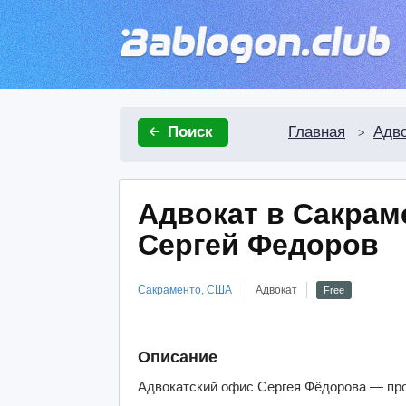
Главная
Адво
Поиск
>
Адвокат в Сакрам
Сергей Федоров
Сакраменто, США
Адвокат
Free
Описание
Адвокатский офис Сергея Фёдорова — п