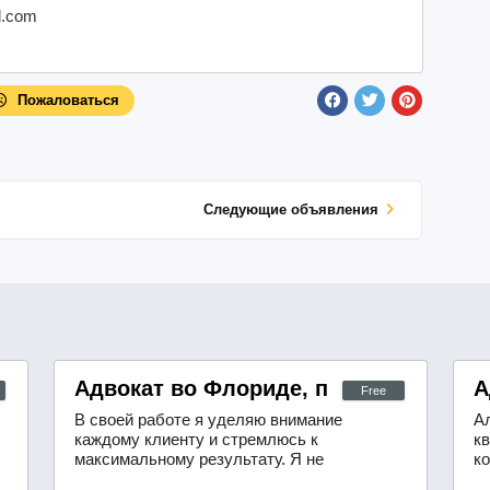
l.com
Пожаловаться
Cледующие объявления
ботников сферы обслуживания
Адвокат во Флориде, по делам, связ
А
Free
В своей работе я уделяю внимание
А
каждому клиенту и стремлюсь к
к
максимальному результату. Я не
к
просто представляю интересы
п