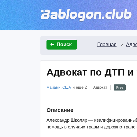
Главная
Адво
Поиск
>
Адвокат по ДТП и
и еще
2
Майами, США
Адвокат
Free
Описание
Александр Школяр — квалифицированный 
помощь в случаях травм и дорожно-транс