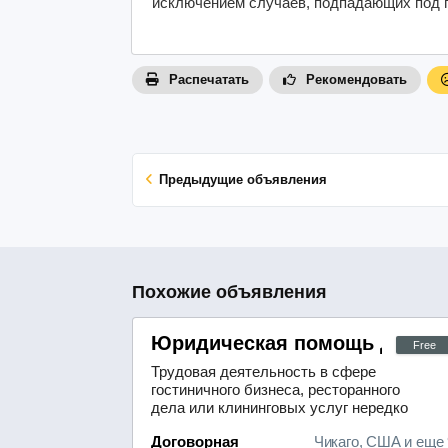
исключением случаев, подпадающих под п
Распечатать
Рекомендовать
Предыдущие объявления
Похожие объявления
Юридическая помощь для ра
Free
Трудовая деятельность в сфере
гостиничного бизнеса, ресторанного
дела или клининговых услуг нередко
сопряжена с определёнными
Договорная
Чикаго, США и еще 
сложностями, а если учитывать