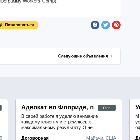
рограмму Workers’ Comp).
Пожаловаться
Cледующие объявления
ботников сферы обслуживания
Адвокат во Флориде, по делам, связ
У
Free
В своей работе я уделяю внимание
М
каждому клиенту и стремлюсь к
у
максимальному результату. Я не
о
просто представляю интересы
д
9
Договорная
Майами, США
Д
клиента в юридических инстанциях
на