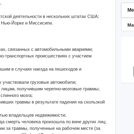
.
Ме
тской деятельности в нескольких штатах США:
 Нью-Йорке и Миссисипи.
Ма
лах, связанных с автомобильными авариями;
жно-транспортных происшествиях с участием
вшим в случаях наезда на пешеходов и
ых участвовали грузовые автомобили;
 лицам, получившим черепно-мозговые травмы;
спинного мозга;
чивших травмы в результате падения на скользкой
остью владельцев недвижимости;
гда смерть человека произошла по вине других лиц;
ии за травмы, полученные на рабочем месте (за