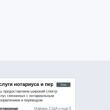
анным с ДТП, травмами и падениями
слуги нотариуса и перевод документов США
Free
ы предоставляем широкий спектр
слуг, связанных с нотариальным
формлением и переводом
окументов для всех штатов США.В
оговорная
Майами, США и еще 9
ши услуги входят:- нотариальное