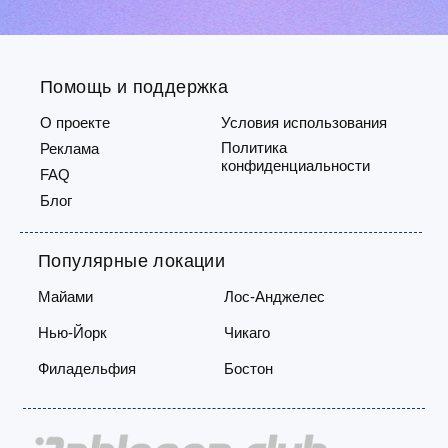
отсутствуют необходимые
включа
документы, существует воз...
провед
Помощь и поддержка
О проекте
Условия использования
Политика
Реклама
конфиденциальности
FAQ
Блог
Популярные локации
Майами
Лос-Анджелес
Нью-Йорк
Чикаго
Филадельфия
Бостон