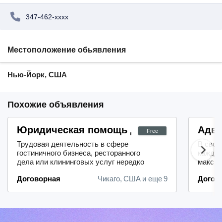
347-462-xxxx
Местоположение обьявления
Нью-Йорк, США
Похожие объявления
Юридическая помощь для работников с
Адво
Free
Трудовая деятельность в сфере
В свое
гостиничного бизнеса, ресторанного
каждом
дела или клининговых услуг нередко
максим
сопряжена с определёнными
просто
Договорная
Чикаго, США и еще 9
Догов
сложностями, а если учитывать
клиент
вопросы правового статуса,
— я ок
ситуация может стать ещё более
помощь
непростой. Даже если вы
страхо
столкнулись с отказами или у вас
получе