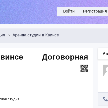
Войти
Регистрация
дия
Аренда студии в Квинсе
>
Ав
Квинсе
Договорная
тная студия.