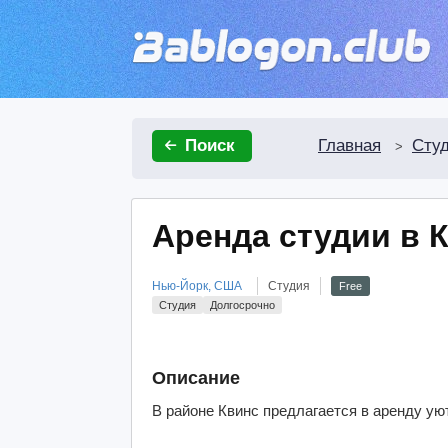
Главная
Сту
Поиск
>
Аренда студии в 
Нью-Йорк, США
Студия
Free
Студия
Долгосрочно
Описание
В районе Квинс предлагается в аренду ую