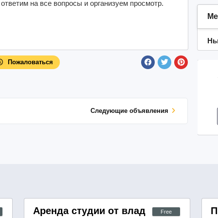
 ответим на все вопросы и организуем просмотр.
Ме
Нь
Пожаловаться
Cледующие объявления
я
Аренда студии от владельца
П
Free