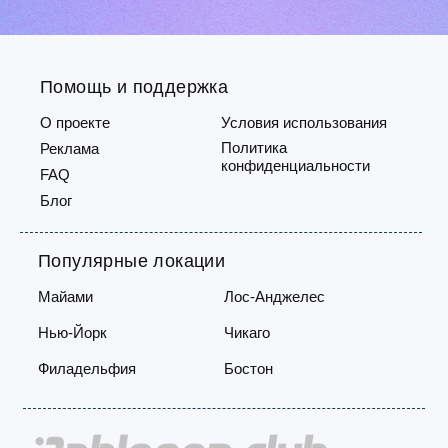
для личных вещей.Жилой комплекс
района
отличается ухоженн...
Помощь и поддержка
О проекте
Условия использования
Политика
Реклама
конфиденциальности
FAQ
Блог
Популярные локации
Майами
Лос-Анджелес
Нью-Йорк
Чикаго
Филадельфия
Бостон