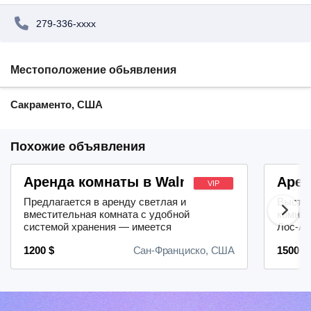
279-336-xxxx
Местоположение обьявления
Сакраменто, США
Похожие объявления
Аренда комнаты в Walnut Creek
Арен
VIP
Предлагается в аренду светлая и
Выстав
вместительная комната с удобной
комнат
системой хранения — имеется
Лос-Ан
встроенный шкаф. В распоряжении
Жильё 
1200 $
Сан-Франциско, США
1500 $
арендатора также отдельная ванная
непоср
комната.Предусмотрено
центра
специальное место для хранения
1500 д
велосипеда, а также есть
подроб
возможность использовать кладовку
детале