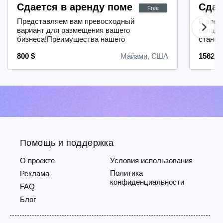
Сдается в аренду помещение под офис
Сдае
Free
Представляем вам превосходный
В арен
вариант для размещения вашего
складс
бизнеса!Преимущества нашего
станет
предложения:- просторная
подряд
800 $
Майами, США
1562 $
планировка офисных помещений;-
компан
высокоскоростной и стабильный
магази
доступ в интернет;- выгодное
надёжн
расположение в самом сердце
товаро
Майами.Желаете ознакомиться с
состав
офисом? Запланируйте визит —
— это 
отправьте сообщение на номер 3...
простра
Помощь и поддержка
О проекте
Условия использования
Политика
Реклама
конфиденциальности
FAQ
Блог