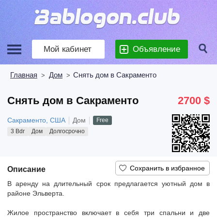
Мой кабинет
Объявление
Главная
Дом
Снять дом в Сакраменто
>
>
Снять дом в Сакраменто
2700 $
Сакраменто, США
Дом
Free
3 Bdr
Дом
Долгосрочно
Описание
В аренду на длительный срок предлагается уютный дом в
районе Эльверта.
Жилое пространство включает в себя три спальни и две