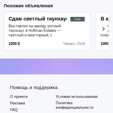
Похожие объявления
Сдам светлый таунхаус в Hoffman Estate
В ар
Free
Выставлен на аренду уютный
Жильё 
таунхаус в Hoffman Estates —
готово
светлый и просторный, с
откры
живописным видом на озеро.Адрес:
на гор
2200 $
Чикаго, США
1000 $
1483 Cornell Ct, Hoffman Estates, IL
раскин
60169.В доме две спальни и одна
идеаль
ванная комната, он расположен на
домика
двух этажах.Интерьер радует
деревя
свежестью: недавно были
вручну
проведены отделочные работы —
особый
покрашены стены, замене...
создаё
Помощь и поддержка
О проекте
Условия использования
Политика
Реклама
конфиденциальности
FAQ