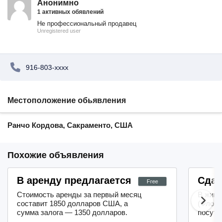
Анонимно
1 активных обявлений
Не профессиональный продавец
Unregistered user
916-803-xxxx
Местоположение обьявления
Ранчо Кордова, Сакраменто, США
Похожие объявления
В аренду предлагается уютная квартира
Сдае
Free
Стоимость аренды за первый месяц
В живо
составит 1850 долларов США, а
(Флори
сумма залога — 1350 долларов.
посуто
Общая стоимость заселения —
двухсп