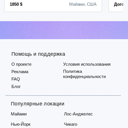
1850 $
Майами, США
Догов
всего 3200 долларов.Квартира
соврем
расположена на пятом этаже и
компле
обладает множеством
изыска
преимуществ:- две просторные
подойд
спальни;- две полностью
детьми
оборудованные ванные комнаты;-
включе
общая площадь — 832 квадратных
и услу
фута;-...
бассейн
Помощь и поддержка
О проекте
Условия использования
Политика
Реклама
конфиденциальности
FAQ
Блог
Популярные локации
Майами
Лос-Анджелес
Нью-Йорк
Чикаго