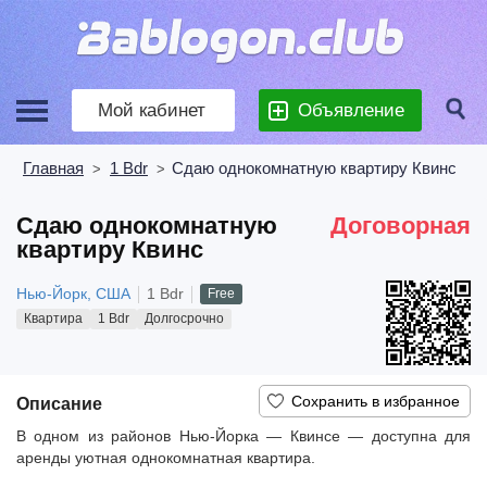
Мой кабинет
Объявление
Главная
1 Bdr
Сдаю однокомнатную квартиру Квинс
>
>
Сдаю однокомнатную
Договорная
квартиру Квинс
Нью-Йорк, США
1 Bdr
Free
Квартира
1 Bdr
Долгосрочно
Описание
В одном из районов Нью-Йорка — Квинсе — доступна для
аренды уютная однокомнатная квартира.