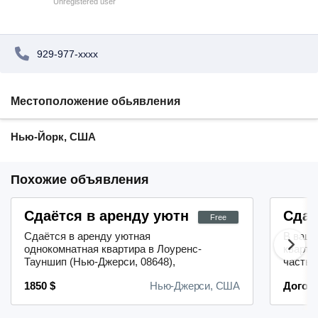
Unregistered user
929-977-xxxx
Местоположение обьявления
Нью-Йорк, США
Похожие объявления
Сдаётся в аренду уютная однокомнатная
Сдаю
Free
Сдаётся в аренду уютная
В ваше
однокомнатная квартира в Лоуренс-
кварти
Тауншип (Нью-Джерси, 08648),
частью
адрес: 312 Meadow Woods Ln.
предст
1850 $
Нью-Джерси, США
Догов
Стоимость аренды — 1850 долларов
жильё,
в месяц, коммунальные услуги
необхо
(электричество, газ, канализация)
прожив