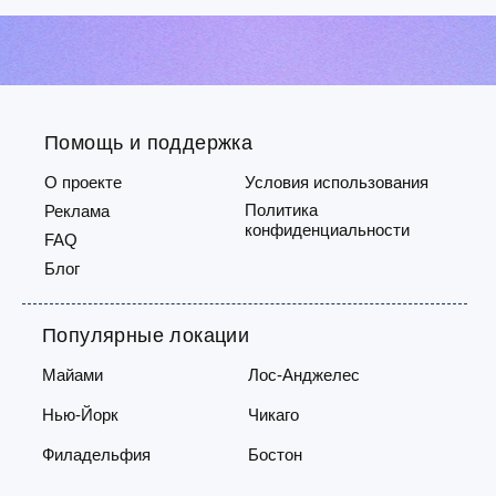
оплачиваются отдельно.В квартире
высоко
после свежего ремонта есть
соврем
центральный кондиционер и
кондиц
отопление. Квартира расп...
кухню.
Помощь и поддержка
О проекте
Условия использования
Политика
Реклама
конфиденциальности
FAQ
Блог
Популярные локации
Майами
Лос-Анджелес
Нью-Йорк
Чикаго
Филадельфия
Бостон