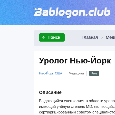
Главная
Мед
Поиск
>
Уролог Нью-Йорк
Нью-Йорк, США
Медицина
Free
Описание
Выдающийся специалист в области уроло
имеющий учёную степень MD, являющийся
сертифицированный советом специалист