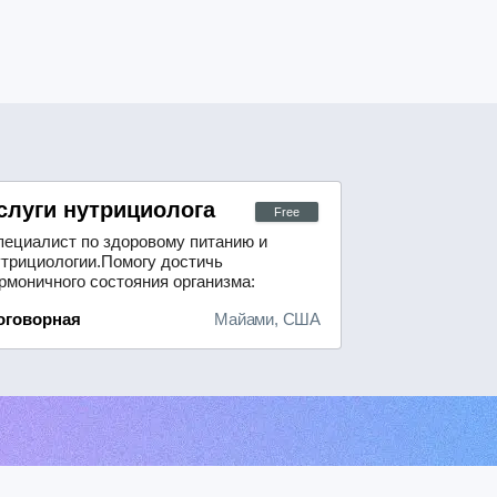
тон
слуги нутрициолога
Free
пециалист по здоровому питанию и
утрициологии.Помогу достичь
рмоничного состояния организма:
ормализовать жировой и
оговорная
Майами, США
ормональный баланс,
корректировать вес.Связаться
ожно по телефону: +19295459723.