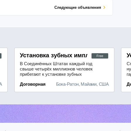
Cледующие объявления
Установка зубных имплантов Бока-Ра
У
Free
В Соединённых Штатах каждый год
С
свыше четырёх миллионов человек
н
прибегают к установке зубных
га
имплантатов, а применение
н
А
Договорная
Бока-Ратон, Майами, США
Д
роботизированных систем в
г
хирургии становится всё более
с
распространённым — благодаря им
м
лечение ежегодно получают более
миллиона пациентов.В клинике Drill
Bar Dental, расположенной в Бока-
Ратон, штат Ф...