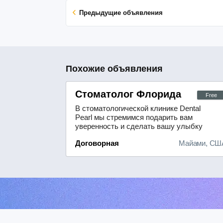
Предыдущие объявления
Похожие объявления
Стоматолог Флорида
Free
В стоматологической клинике Dental
Pearl мы стремимся подарить вам
уверенность и сделать вашу улыбку
безупречной. Для достижения
Договорная
Майами, СШ
превосходных результатов мы
применяем исключительно
высококачественные материалы,
которые зарекомендовали себя на
рынке.Мы предлагаем
разнообразный спектр
стоматологических услуг:- установка
...