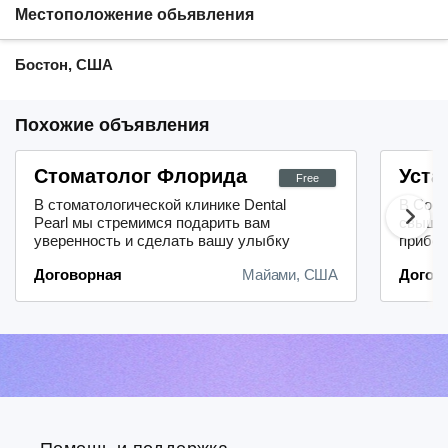
Местоположение обьявления
Бостон, США
Похожие объявления
Стоматолог Флорида
Уста
Free
В стоматологической клинике Dental
В Соед
Pearl мы стремимся подарить вам
свыше 
уверенность и сделать вашу улыбку
прибег
безупречной. Для достижения
имплан
Договорная
Майами, США
Догов
превосходных результатов мы
роботи
применяем исключительно
хирург
высококачественные материалы,
распро
которые зарекомендовали себя на
лечени
рынке.Мы предлагаем
миллио
разнообразный спектр
Bar De
стоматологических услуг:- установка
Ратон, 
...