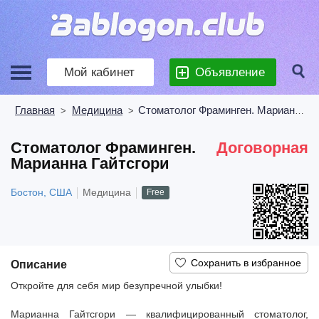
Мой кабинет
Объявление
Главная
Медицина
Стоматолог Фраминген. Марианна Гайтсгори
>
>
Стоматолог Фраминген.
Договорная
Марианна Гайтсгори
Бостон, США
Медицина
Free
Описание
Откройте для себя мир безупречной улыбки!
Марианна Гайтсгори — квалифицированный стоматолог,