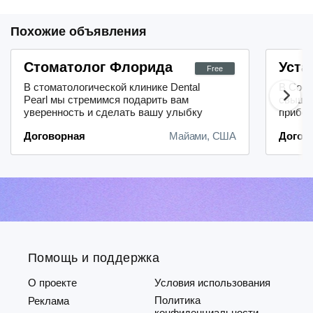
Похожие объявления
Стоматолог Флорида
Уста
Free
В стоматологической клинике Dental
В Соед
Pearl мы стремимся подарить вам
свыше 
уверенность и сделать вашу улыбку
прибег
безупречной. Для достижения
имплан
Договорная
Майами, США
Догов
превосходных результатов мы
роботи
применяем исключительно
хирург
высококачественные материалы,
распро
которые зарекомендовали себя на
лечени
рынке.Мы предлагаем
миллио
разнообразный спектр
Bar De
стоматологических услуг:- установка
Ратон, 
...
Помощь и поддержка
О проекте
Условия использования
Политика
Реклама
конфиденциальности