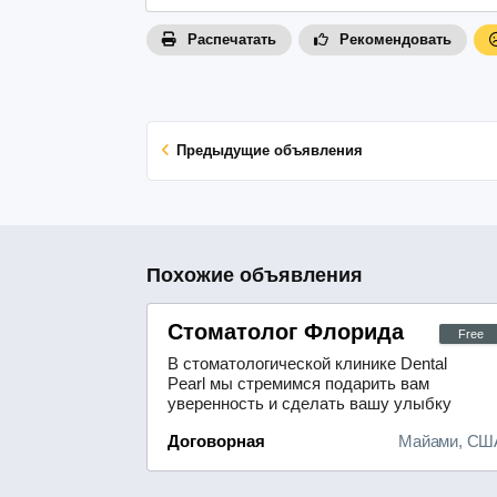
Распечатать
Рекомендовать
Предыдущие объявления
Похожие объявления
Стоматолог Флорида
Free
В стоматологической клинике Dental
Pearl мы стремимся подарить вам
уверенность и сделать вашу улыбку
безупречной. Для достижения
Договорная
Майами, СШ
превосходных результатов мы
применяем исключительно
высококачественные материалы,