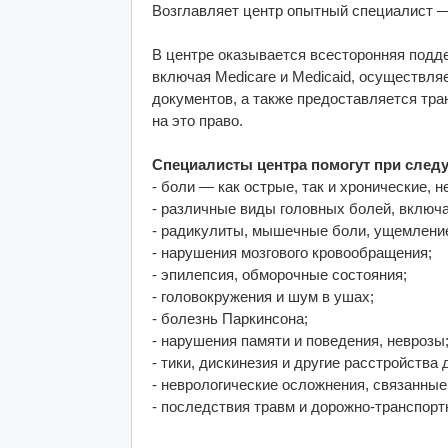
Возглавляет центр опытный специалист —
В центре оказывается всесторонняя подд
включая Medicare и Medicaid, осуществл
документов, а также предоставляется тр
на это право.
Специалисты центра помогут при след
- боли — как острые, так и хронические, 
- различные виды головных болей, включа
- радикулиты, мышечные боли, ущемление
- нарушения мозгового кровообращения;
- эпилепсия, обморочные состояния;
- головокружения и шум в ушах;
- болезнь Паркинсона;
- нарушения памяти и поведения, неврозы
- тики, дискинезия и другие расстройства
- неврологические осложнения, связанные
- последствия травм и дорожно-транспор