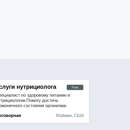
тон
слуги нутрициолога
Free
пециалист по здоровому питанию и
утрициологии.Помогу достичь
рмоничного состояния организма:
ормализовать жировой и
оговорная
Майами, США
ормональный баланс,
корректировать вес.Связаться
ожно по телефону: +19295459723.