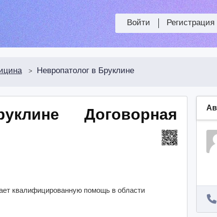
Войти
Регистрация
ицина
Невропатолог в Бруклине
>
Ав
руклине
Договорная
ает квалифицированную помощь в области