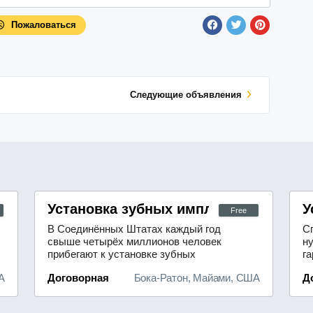
Пожаловаться
Cледующие объявления
Установка зубных имплантов Бока-Ра
У
Free
В Соединённых Штатах каждый год
С
свыше четырёх миллионов человек
н
прибегают к установке зубных
га
имплантатов, а применение
н
А
Договорная
Бока-Ратон, Майами, США
Д
роботизированных систем в
г
хирургии становится всё более
с
распространённым — благодаря им
м