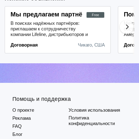
Мы предлагаем партнёрам возможности 
Помо
Free
В поисках надёжных партнёров:
Мечтае
приглашаем к сотрудничеству
сестры
компании Lifeline, дистрибьюторов и
Амери
районных менеджеров.Лёгкость
препод
Договорная
Чикаго, США
Догов
начала работы: благодаря нашему
стажем
удобному и быстрому процессу
сдать 
регистрации вы сможете оперативно
Свяжи
включиться в
(RN, M
деятельность.Надёжная система
4645 и
выплат: мы гарантируем
borisr
своевременные и прозрачные
платежи —...
Помощь и поддержка
О проекте
Условия использования
Политика
Реклама
конфиденциальности
FAQ
Блог