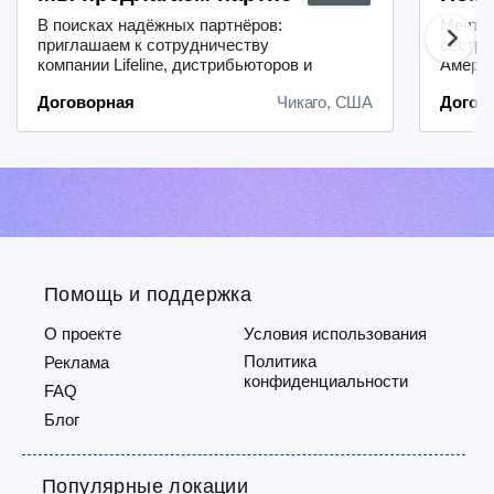
В поисках надёжных партнёров:
Мечтае
приглашаем к сотрудничеству
сестры
компании Lifeline, дистрибьюторов и
Амери
районных менеджеров.Лёгкость
препод
Договорная
Чикаго, США
Догов
начала работы: благодаря нашему
стажем
удобному и быстрому процессу
сдать 
регистрации вы сможете оперативно
Свяжи
включиться в
(RN, M
деятельность.Надёжная система
4645 и
выплат: мы гарантируем
borisr
своевременные и прозрачные
платежи —...
Помощь и поддержка
О проекте
Условия использования
Политика
Реклама
конфиденциальности
FAQ
Блог
Популярные локации