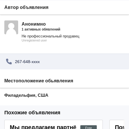
Автор объявления
Анонимно
1 активных обявлений
Не профессиональный продавец
Unregistered user
267-648-xxxx
Местоположение обьявления
Филадельфия, США
Похожие объявления
Мы предлагаем партнёрам возможности 
Помо
Free