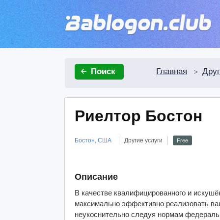
Главная
Друг
Поиск
>
Риелтор Бостон
Бостон, США
Другие услуги
Free
Описание
В качестве квалифицированного и искушё
максимально эффективно реализовать ва
неукоснительно следуя нормам федеральн