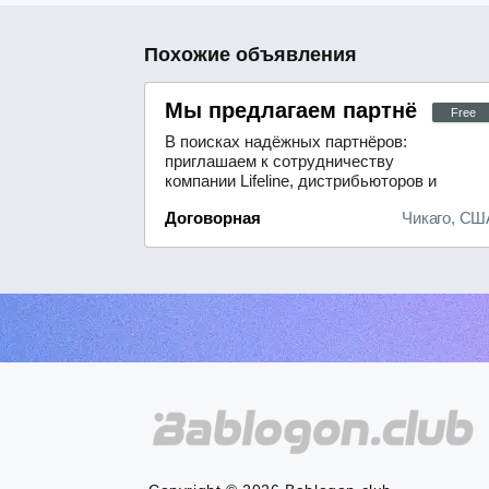
Похожие объявления
Мы предлагаем партнёрам в
Free
В поисках надёжных партнёров:
приглашаем к сотрудничеству
компании Lifeline, дистрибьюторов и
районных менеджеров.Лёгкость
Договорная
Чикаго, СШ
начала работы: благодаря нашему
удобному и быстрому процессу
регистрации вы сможете оперативно
включиться в
деятельность.Надёжная система
выплат: мы гарантируем
своевременные и прозрачные
платежи —...