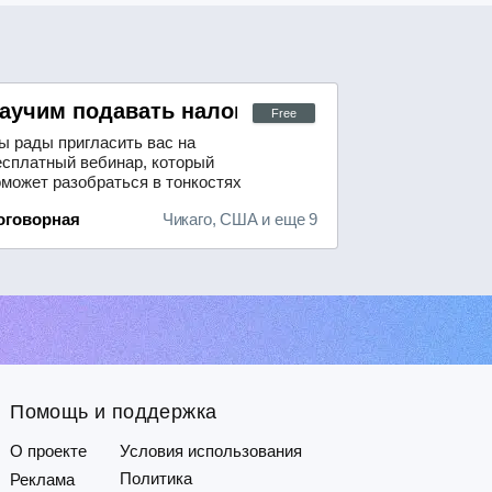
аучим подавать налоговые декларации в С
Free
ы рады пригласить вас на
есплатный вебинар, который
оможет разобраться в тонкостях
одготовки налоговой декларации в
оговорная
Чикаго, США и еще 9
оединённых Штатах Америки.
Помощь и поддержка
О проекте
Условия использования
Политика
Реклама