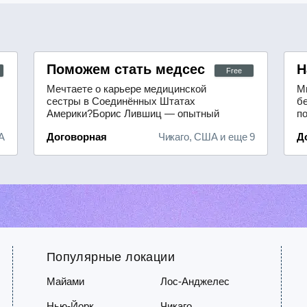
озможности в сфере телекоммуникаций
Поможем стать медсестрой в США
Н
Free
Мечтаете о карьере медицинской
М
сестры в Соединённых Штатах
б
Америки?Борис Лившиц — опытный
п
преподаватель с двадцатилетним
п
А
Договорная
Чикаго, США и еще 9
Д
стажем — поможет вам успешно
С
сдать экзамен NCLEX-RN!
Свяжитесь с Борисом Лившицем
(RN, MSN) по телефону: (917) 981-
4645 или электронной почте:
borisrnnclex@gmail.com.
Популярные локации
Майами
Лос-Анджелес
Нью-Йорк
Чикаго