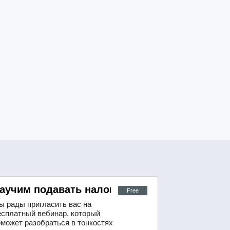
аучим подавать налоговые декларации в С
Free
ы рады пригласить вас на
есплатный вебинар, который
оможет разобраться в тонкостях