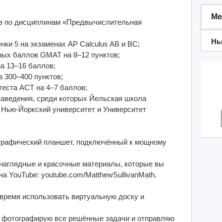
Ме
ов по дисциплинам «Предвычислительная
Нь
ки 5 на экзаменах AP Calculus AB и BC;
ных баллов GMAT на 8–12 пунктов;
а 13–16 баллов;
 300–400 пунктов;
теста ACT на 4–7 баллов;
заведения, среди которых Йельская школа
 Нью-Йоркский университет и Университет
 графический планшет, подключённый к мощному
наглядные и красочные материалы, которые вы
а YouTube: youtube.com/MatthewSullivanMath.
время использовать виртуальную доску и
я фотографирую все решённые задачи и отправляю