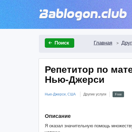
Главная
Друг
Поиск
>
Репетитор по мат
Нью-Джерси
Нью-Джерси, США
Другие услуги
Free
Описание
Я оказал значительную помощь множеству