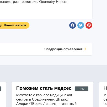
 тригонометрия, геометрия, Geometry Honors
Пожаловаться
Cледующие объявления
озможности в сфере телекоммуникаций
Поможем стать медсестрой в США
Н
Free
Мечтаете о карьере медицинской
М
сестры в Соединённых Штатах
б
Америки?Борис Лившиц — опытный
п