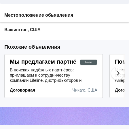
Местоположение обьявления
Вашингтон, США
Похожие объявления
Мы предлагаем партнёрам возможности 
Помо
Free
В поисках надёжных партнёров:
Мечтае
приглашаем к сотрудничеству
сестры
компании Lifeline, дистрибьюторов и
Амери
районных менеджеров.Лёгкость
препод
Договорная
Чикаго, США
Догов
начала работы: благодаря нашему
стажем
удобному и быстрому процессу
сдать 
регистрации вы сможете оперативно
Свяжи
включиться в
(RN, M
деятельность.Надёжная система
4645 и
выплат: мы гарантируем
borisr
своевременные и прозрачные
платежи —...