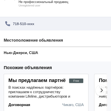
Не профессиональный продавец
Unregistered user
718-510-xxxx
Местоположение обьявления
Нью-Джерси, США
Похожие объявления
Мы предлагаем партнёрам возможности 
Помо
Free
В поисках надёжных партнёров:
Мечтае
приглашаем к сотрудничеству
сестры
компании Lifeline, дистрибьюторов и
Амери
районных менеджеров.Лёгкость
препод
Договорная
Чикаго, США
Догов
начала работы: благодаря нашему
стажем
удобному и быстрому процессу
сдать 