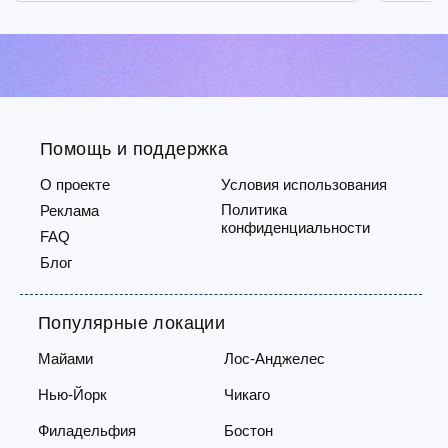
регистрации вы сможете оперативно
Свяжи
включиться в
(RN, M
деятельность.Надёжная система
4645 и
выплат: мы гарантируем
borisr
своевременные и прозрачные
платежи —...
Помощь и поддержка
О проекте
Условия использования
Политика
Реклама
конфиденциальности
FAQ
Блог
Популярные локации
Майами
Лос-Анджелес
Нью-Йорк
Чикаго
Филадельфия
Бостон