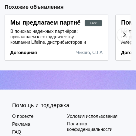
Похожие объявления
Мы предлагаем партнёрам возможности 
Помо
Free
В поисках надёжных партнёров:
Мечтае
приглашаем к сотрудничеству
сестры
компании Lifeline, дистрибьюторов и
Амери
районных менеджеров.Лёгкость
препод
Договорная
Чикаго, США
Догов
начала работы: благодаря нашему
стажем
удобному и быстрому процессу
сдать 
регистрации вы сможете оперативно
Свяжи
включиться в
(RN, M
деятельность.Надёжная система
4645 и
выплат: мы гарантируем
borisr
своевременные и прозрачные
платежи —...
Помощь и поддержка
О проекте
Условия использования
Политика
Реклама
конфиденциальности
FAQ