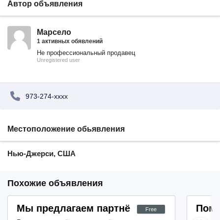
Автор объявления
Марсело
1 активных обявлений
Не профессиональный продавец
Unregistered user
973-274-xxxx
Местоположение обьявления
Нью-Джерси, США
Похожие объявления
Мы предлагаем партнёрам возможности 
Помо
Free