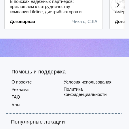
В поисках надёжных партнёров:
Мечтае
приглашаем к сотрудничеству
сестры
компании Lifeline, дистрибьюторов и
Амери
районных менеджеров.Лёгкость
препод
Договорная
Чикаго, США
Догов
начала работы: благодаря нашему
стажем
удобному и быстрому процессу
сдать 
регистрации вы сможете оперативно
Свяжи
включиться в
(RN, M
деятельность.Надёжная система
4645 и
выплат: мы гарантируем
borisr
своевременные и прозрачные
платежи —...
Помощь и поддержка
О проекте
Условия использования
Политика
Реклама
конфиденциальности
FAQ
Блог
Популярные локации