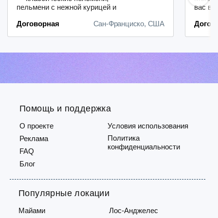
пельмени с нежной курицей и
вас в 
ароматными грибами;—
кулина
Договорная
Сан-Франциско, США
Догов
традиционные котлеты;— куриные
сладос
котлеты с добавлением сочного
а наст
кабачка;— вареники с картошкой;—
искусс
вареники с капустой.Если у вас
порадо
возникли вопросы или вы хотите
гурман
сделать заказ — пишите нам в
гармон
личные сообщения.Спешите: пе...
и по...
Помощь и поддержка
О проекте
Условия использования
Политика
Реклама
конфиденциальности
FAQ
Блог
Популярные локации
Майами
Лос-Анджелес