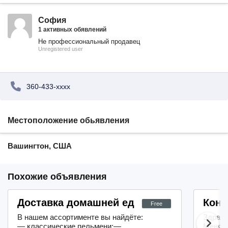
София
1 активных обявлений
Не профессиональный продавец
Unregistered user
360-433-xxxx
Местоположение обьявления
Вашингтон, США
Похожие объявления
Доставка домашней еды Сан-Франциско
Конд
Free
В нашем ассортименте вы найдёте:
Здравс
— классические пельмени;—
Меня з