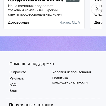
Наша компания предлагает
Мы гот
траковым компаниям широкий
профе
спектр профессиональных услуг,
следу
которые можно разделить на две
состав
Договорная
Чикаго, США
Догов
основные категории:
с учёт
консультационные и
требов
бухгалтерские.В рамках
уже за
консультационных услуг мы
устран
оказываем следующую помощь:-
содейс
проводим всесторонний анализ и
налого
оценку системы бухгалтерского
недвиж
учёта;- помогаем организоват...
больше
Помощь и поддержка
О проекте
Условия использования
Политика
Реклама
конфиденциальности
FAQ
Блог
Популярные локации