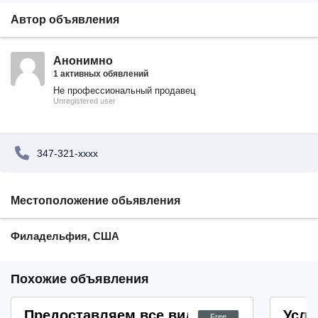
Автор объявления
Анонимно
1 активных обявлений
Не профессиональный продавец
Unregistered user
347-321-xxxx
Местоположение обьявления
Филадельфия, США
Похожие объявления
Предоставляем все виды бухгалтерских 
Услу
Free