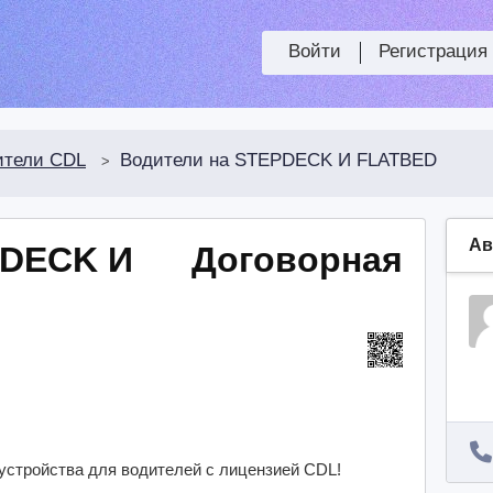
Войти
Регистрация
ители CDL
Водители на STEPDECK И FLATBED
>
Ав
PDECK И
Договорная
стройства для водителей с лицензией CDL!