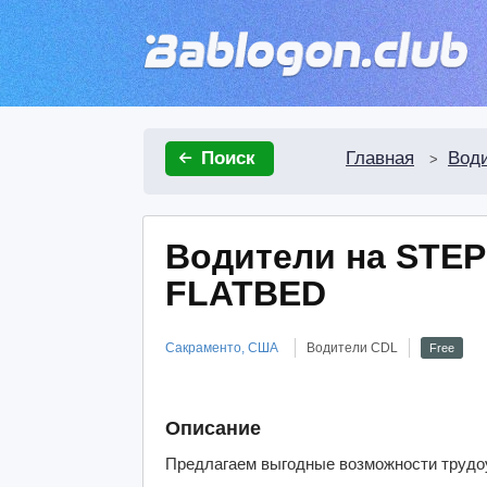
Главная
Вод
Поиск
>
Водители на STE
FLATBED
Сакраменто, США
Водители CDL
Free
Описание
Предлагаем выгодные возможности трудоу