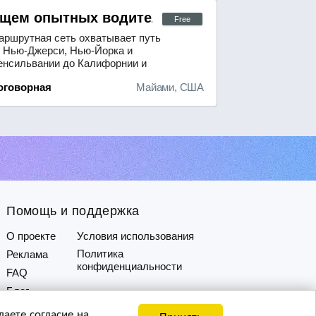
ензией CDL-A и стажем работы не менее дв
щем опытных водителей с лицензией CDL A
Free
аршрутная сеть охватывает путь
т Нью-Джерси, Нью-Йорка и
енсильвании до Калифорнии и
братно. Предлагаем выгодные
оговорная
Майами, США
словия оплаты:- для одиночных
йсов — 65 центов за милю;- для
боты в паре — 75 центов за милю.
бязательное требование —
орошее знание английского
ыка.Для тех, кто только начинает
ой путь в проф...
Помощь и поддержка
О проекте
Условия использования
Политика
Реклама
конфиденциальности
FAQ
Блог
аете согласие на
Принять