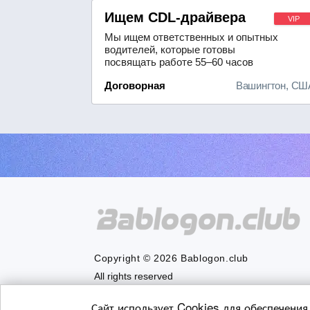
Ищем CDL-драйвера
VIP
Мы ищем ответственных и опытных
водителей, которые готовы
посвящать работе 55–60 часов
еженедельно.Наша компания
Договорная
Вашингтон, СШ
предлагает привлекательные
условия оплаты труда — размер
заработной платы определяется с
учётом вашего опыта и
водительского стажа. За 40 часов
работы в неделю вы получите
базовую ставку, а за сверхурочную
р...
Copyright © 2026 Bablogon.club
All rights reserved
Сайт использует Cookies для обеспечения