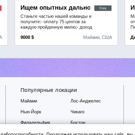
Ищем опытных дальнобойщиков с лиц
И
Free
Станьте частью нашей команды и
М
получите:- оплату 75 центов за
о
каждую пройденную милю;- доход
П
свыше 9000 долларов в неделю (без
о
А
9000 $
Майами, США
Д
учёта депозита);- возможность
у
работать на постоянных
ре
маршрутах;- новые тягачи;-
ра
квалифицированную поддержку
О
опытных диспетчеров. Тип прицепа
х
— Dry Van, также мы сотрудничаем
яз
с Amazon.
св
Популярные локации
Майами
Лос-Анджелес
Нью-Йорк
Чикаго
Филадельфия
Бостон
 работоспособности. Продолжая использовать наш сайт, вы д