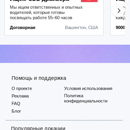
Мы ищем ответственных и опытных
Станьт
водителей, которые готовы
получи
посвящать работе 55–60 часов
каждую
еженедельно.Наша компания
свыше 
Договорная
Вашингтон, США
9000 $
предлагает привлекательные
учёта 
условия оплаты труда — размер
работа
заработной платы определяется с
маршру
учётом вашего опыта и
квали
водительского стажа. За 40 часов
опытны
работы в неделю вы получите
— Dry 
базовую ставку, а за сверхурочную
с Amaz
р...
Помощь и поддержка
О проекте
Условия использования
Политика
Реклама
конфиденциальности
FAQ
Блог
Популярные локации