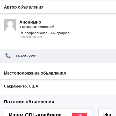
Автор объявления
Анонимно
1 активных обявлений
Не профессиональный продавец
Unregistered user
614-695-xxxx
Местоположение обьявления
Сакраменто, США
Похожие объявления
Ищем CDL-драйвера
Ищем
VIP