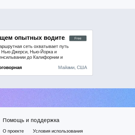
ензией CDL-A и стажем работы не менее дв
щем опытных водителей с лицензией CDL A
Free
аршрутная сеть охватывает путь
т Нью-Джерси, Нью-Йорка и
енсильвании до Калифорнии и
братно. Предлагаем выгодные
оговорная
Майами, США
словия оплаты:- для одиночных
йсов — 65 центов за милю;- для
боты в паре — 75 центов за милю.
бязательное требование —
орошее знание английского
ыка.Для тех, кто только начинает
ой путь в проф...
Помощь и поддержка
О проекте
Условия использования