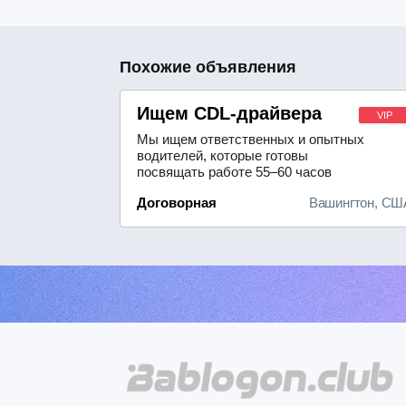
Похожие объявления
Ищем CDL-драйвера
VIP
Мы ищем ответственных и опытных
водителей, которые готовы
посвящать работе 55–60 часов
еженедельно.Наша компания
Договорная
Вашингтон, СШ
предлагает привлекательные
условия оплаты труда — размер
заработной платы определяется с
учётом вашего опыта и
водительского стажа. За 40 часов
работы в неделю вы получите
базовую ставку, а за сверхурочную
р...