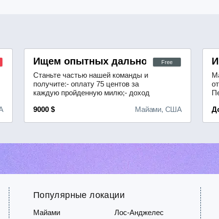
Ищем опытных дальнобойщиков с лиц
И
Free
Станьте частью нашей команды и
М
получите:- оплату 75 центов за
о
каждую пройденную милю;- доход
П
свыше 9000 долларов в неделю (без
о
А
9000 $
Майами, США
Д
учёта депозита);- возможность
у
работать на постоянных
ре
маршрутах;- новые тягачи;-
ра
квалифицированную поддержку
О
опытных диспетчеров. Тип прицепа
х
— Dry Van, также мы сотрудничаем
яз
с Amazon.
св
Популярные локации
Майами
Лос-Анджелес