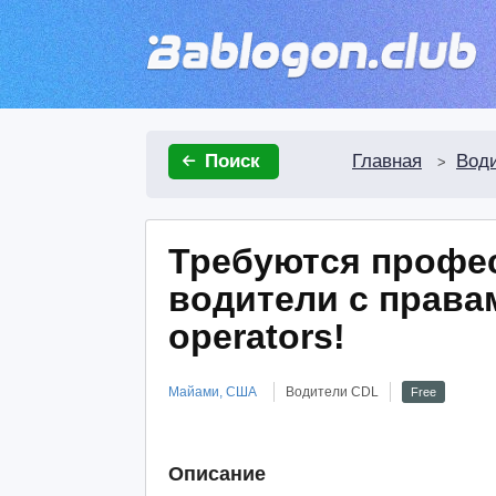
Главная
Вод
Поиск
>
Требуются профе
водители с права
operators!
Майами, США
Водители CDL
Free
Описание