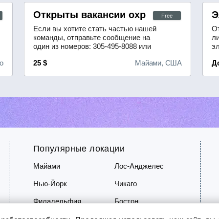
tors)
Открыты вакансии охранников в Майа
Э
Free
Если вы хотите стать частью нашей
О
команды, отправьте сообщение на
л
один из номеров: 305-495-8088 или
э
786-413-7579 — мы свяжемся с
(
о
25 $
Майами, США
Д
вами, чтобы договориться о времени
л
собеседования. Наш офис
П
расположен по адресу: 67 NW 183rd
н
St, Майами, Флорида, 33169.Мы
в
предъявляем следующие
к
требования к кандидатам:- наличие
о
действующей ...
о
пр
Популярные локации
Майами
Лос-Анджелес
Нью-Йорк
Чикаго
Филадельфия
Бостон
 работоспособности. Продолжая использовать наш сайт, вы д