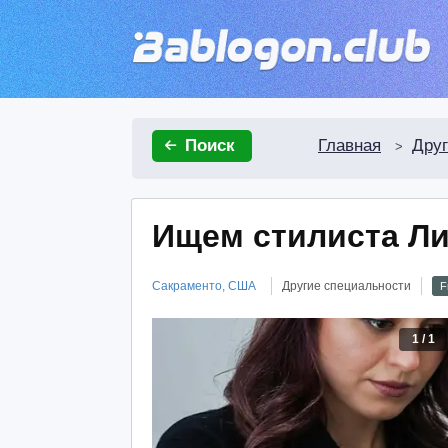
Главная
Друг
Поиск
>
Ищем стилиста Л
Сакраменто, США
Другие специальности
F
1
/
1