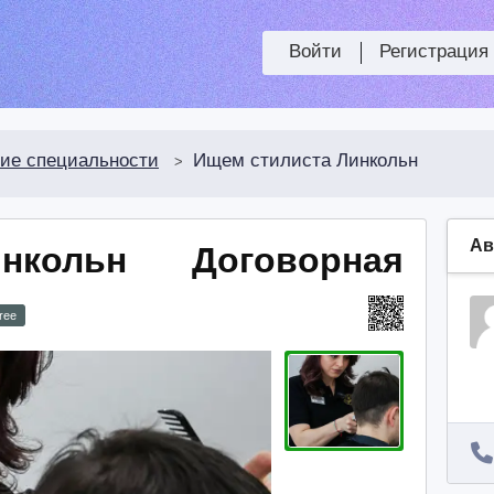
Войти
Регистрация
ие специальности
Ищем стилиста Линкольн
>
Ав
инкольн
Договорная
ree