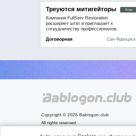
Треуются митигейторы (Mitiga
Free
Компания FullServ Restoration
расширяет штат и приглашает к
сотрудничеству профессионалов.
Мы ищем митигейторов —
Договорная
Сан-Франциск
специалистов, которые будут
оказывать помощь клиентам,
столкнувшимся с последствиями
затопления, пожара или иных
повреждений имущества.В
обязанности митигейтора входит:-
эффективное удаление воды и
тщательн...
Copyright © 2026 Bablogon.club
All rights reserved
Сайт использует Cookies для обеспечения