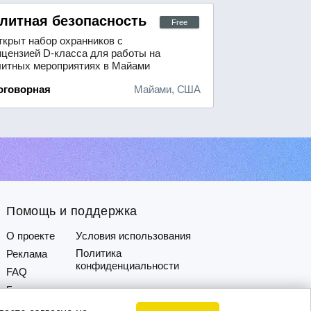
ми (Флорида), предлагается полная занятос
литная безопасность мероприятий в Майами
Free
ткрыт набор охранников с
ицензией D-класса для работы на
литных мероприятиях в Майами
Флорида).Место работы: различные
оговорная
Майами, США
окации в Майами-Бич.
редусмотрены как дневные, так и
очные смены.Нам требуются
ысококвалифицированные,
орректные и проактивные
хранники с лицензией D. Мы
рганизуем безопасность на
естижных...
Помощь и поддержка
О проекте
Условия использования
Политика
Реклама
конфиденциальности
FAQ
Блог
аете согласие на