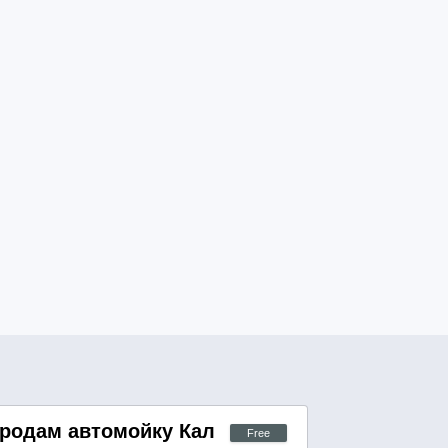
родам автомойку Калифорния
Free