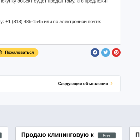
покупку объект будет продан тому, кто предложит
 +1 (818) 486-1545 или по электронной почте:
Пожаловаться
Cледующие объявления
нии
Продаю клининговую компанию
П
Free